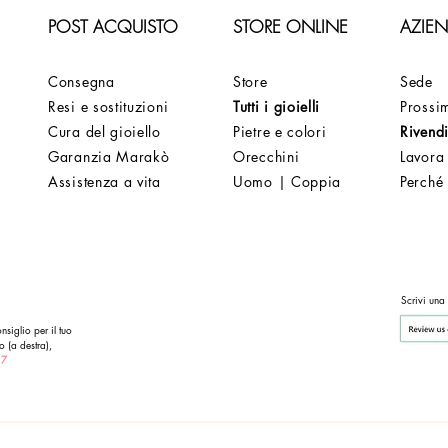
POST ACQUISTO
STORE ONLINE
AZIE
Consegna
Store
Sede
Resi e sostituzioni
Tutti i gioielli
Prossim
Cura del gioiello
Pietre e colori
Rivendi
Garanzia Marakò
Orecchini
Lavora
Assistenza a vita
Uomo | Coppia
Perché
Scrivi una
nsiglio per il tuo
o (a destra),
 7