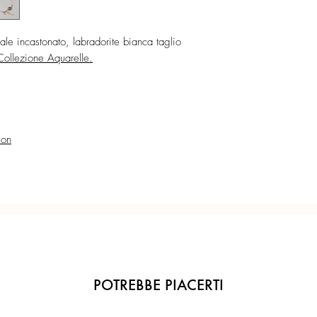
Confezione regalo incl
le incastonato, labradorite bianca taglio
Ogni gioiello è realiz
Collezione Aquarelle.
precisione del Made in 
ion
POTREBBE PIACERTI