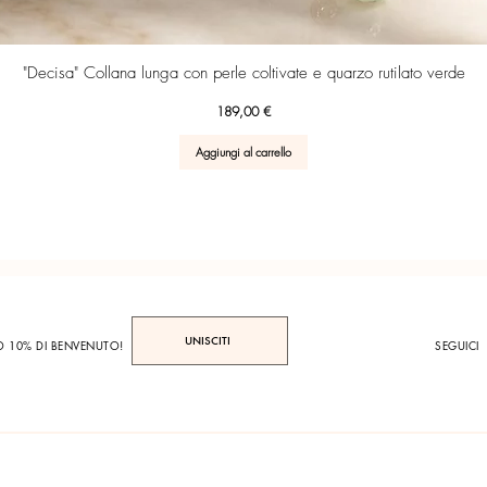
Vista rapida
"Decisa" Collana lunga con perle coltivate e quarzo rutilato verde
Prezzo
189,00 €
Aggiungi al carrello
UNISCITI
TO 10% DI BENVENUTO!
SEGUICI