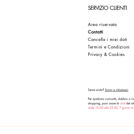
SERVIZIO CLIENTI
Area riservata
Contatti
Cancella i miei dati
Termini e Condizioni
Privacy & Cookies
Serve aiuto?
Scrivi o chiamaci
Per qualsiasi curiosità, dubbio o co
shopping, puoi usare la
chat
del sit
dalle 10.00 alle 22.00, 7 giorni su