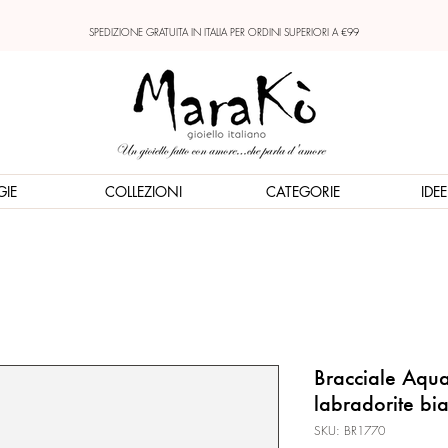
SPEDIZIONE GRATUITA IN ITALIA PER ORDINI SUPERIORI A €99
GIE
COLLEZIONI
CATEGORIE
IDE
Bracciale Aqua
labradorite bi
SKU: BR1770