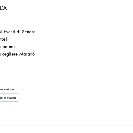
NDA
i Eventi di Settore
tori
 con noi
 scegliere Marakò
Servizio Clienti
Post Vendita
Azienda
 recensione