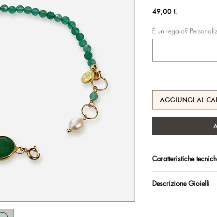
Prezzo
49,00 €
É un regalo? Personali
AGGIUNGI AL CA
Caratteristiche tecnic
Argento 925/°°, placc
Descrizione Gioielli
trattamento antiossidan
Bracciale regolabile m
Certificato di garanzia 
cm.