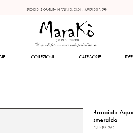
SPEDIZIONE GRATUITA IN ITALIA PER ORDINI SUPERIORI A €99
GIE
COLLEZIONI
CATEGORIE
IDE
Bracciale Aqua
smeraldo
SKU: BR1762