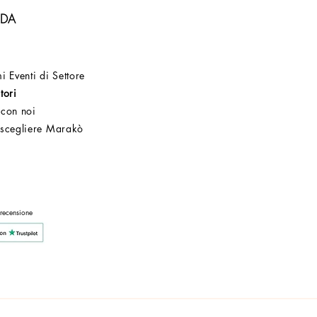
NDA
i Eventi di Settore
tori
 con noi
 scegliere Marakò
Servizio Clienti
Post Vendita
Azienda
 recensione