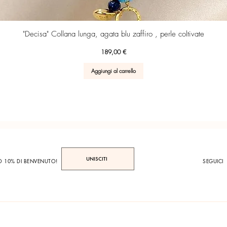
Vista rapida
"Decisa" Collana lunga, agata blu zaffiro , perle coltivate
Prezzo
189,00 €
Aggiungi al carrello
UNISCITI
TO 10% DI BENVENUTO!
SEGUICI