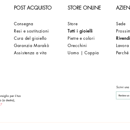
POST ACQUISTO
STORE ONLINE
AZIE
Consegna
Store
Sede
Resi e sostituzioni
Tutti i gioielli
Prossim
Cura del gioiello
Pietre e colori
Rivendi
Garanzia Marakò
Orecchini
Lavora
Assistenza a vita
Uomo | Coppia
Perché
Scrivi una
nsiglio per il tuo
o (a destra),
 7