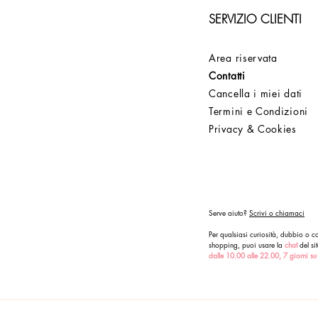
SERVIZIO CLIENTI
Area riservata
Contatti
Cancella i miei dati
Termini e Condizioni
Privacy & Cookies
Serve aiuto?
Scrivi o chiamaci
Per qualsiasi curiosità, dubbio o co
shopping, puoi usare la
chat
del sit
dalle 10.00 alle 22.00, 7 giorni su