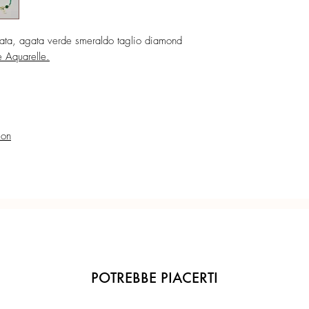
Confezione regalo incl
nata, agata verde smeraldo taglio diamond
Ogni gioiello è realiz
e Aquarelle.
precisione del Made in 
ion
POTREBBE PIACERTI