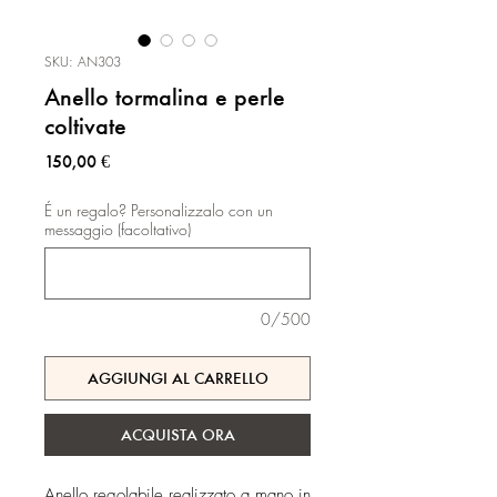
SKU: AN303
Anello tormalina e perle
coltivate
Prezzo
150,00 €
É un regalo? Personalizzalo con un
messaggio (facoltativo)
0/500
AGGIUNGI AL CARRELLO
ACQUISTA ORA
Anello regolabile realizzato a mano in