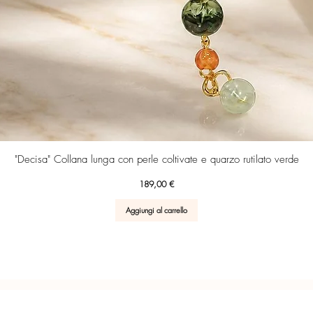
Vista rapida
"Decisa" Collana lunga con perle coltivate e quarzo rutilato verde
Prezzo
189,00 €
Aggiungi al carrello