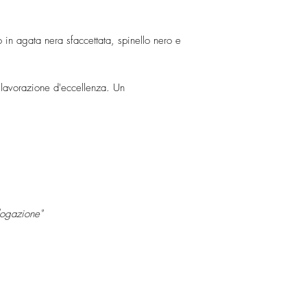
ampiamente regolabile
Realizzato interament
Ogni gioiello è realiz
colori, con la tecnica 
precisione del Made in 
 in agata nera sfaccettata, spinello nero e
Selezionate perle colti
e mettono in luce l'aga
Sfumature classiche e 
, lavorazione d'eccellenza. Un
rendono questo gioiell
ologazione"