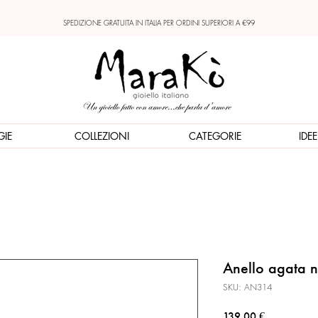
SPEDIZIONE GRATUITA IN ITALIA PER ORDINI SUPERIORI A €99
GIE
COLLEZIONI
CATEGORIE
IDE
Anello agata n
SKU: AN314
Prezzo
139,00 €