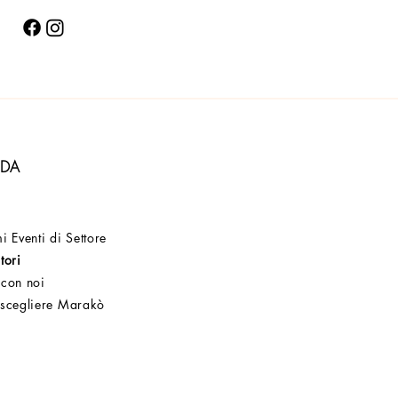
NDA
i Eventi di Settore
tori
 con noi
 scegliere Marakò
Servizio Clienti
Post Vendita
Azienda