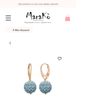
FREE SHIPPING IN ITALY FOR ORDERS OVER €99
Il Mio Account