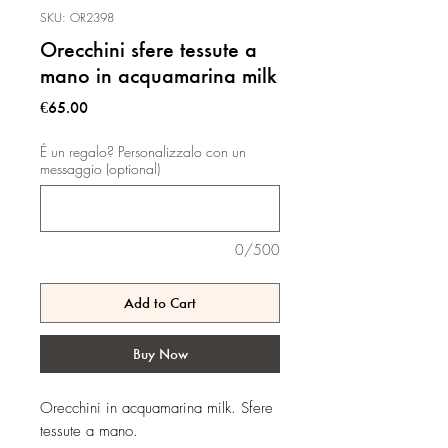
SKU: OR2398
Orecchini sfere tessute a
mano in acquamarina milk
Price
€65.00
É un regalo? Personalizzalo con un
messaggio (optional)
0/500
Add to Cart
Buy Now
Orecchini in acquamarina milk. Sfere
tessute a mano.