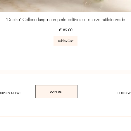
Quick View
"Decisa" Collana lunga con perle coltivate e quarzo rutilato verde
Price
€189.00
Add to Cart
JOIN US
COUPON NOW!
FOLLOW