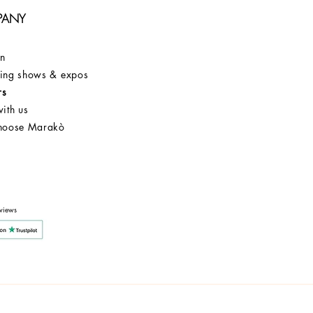
PANY
on
ng shows & expos
rs
ith us
hoose Marakò
Customer Service
After Sale
Company
views