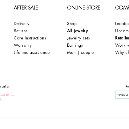
AFTER SALE
ONLINE STORE
COM
Delivery
Shop
Locati
Returns
All jewelry
Upcomi
Care instructions
Jewelry sets
Retaile
Warranty
Earrings
Work w
Lifetime assistance
Man | couple
Why c
 call us
Re
until 10 p.m.
ek