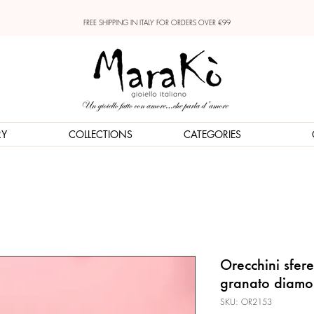
FREE SHIPPING IN ITALY FOR ORDERS OVER €99
RY
COLLECTIONS
CATEGORIES
Orecchini sfer
granato diam
SKU: OR2153