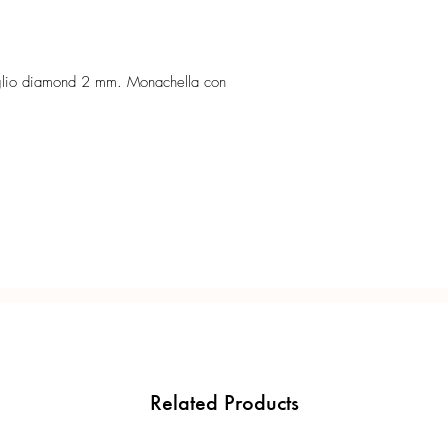
taglio diamond 2 mm.
Confezione regalo incl
Ogni gioiello è realiz
aglio diamond 2 mm. Monachella con
precisione del Made in 
Related Products