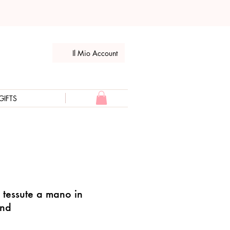
Il Mio Account
GIFTS
e tessute a mano in
ond