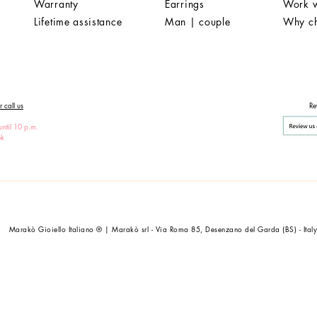
Warranty
Earrings
Work w
Lifetime assistance
Man | couple
Why c
 call us
Re
until 10 p.m.
ek
Marakò Gioiello Italiano ® | Marakò srl - Via Roma 85, Desenzano del Garda (BS) - Ital