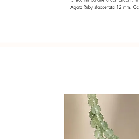
Orecchini ad anello con zirconi, in 
Agata Ruby sfaccettata 12 mm. Co