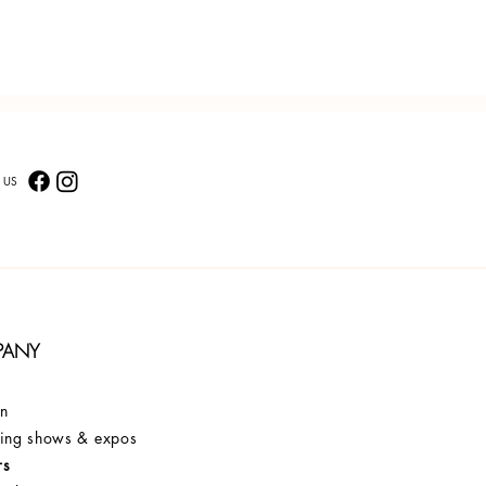
 US
PANY
on
ng shows & expos
rs