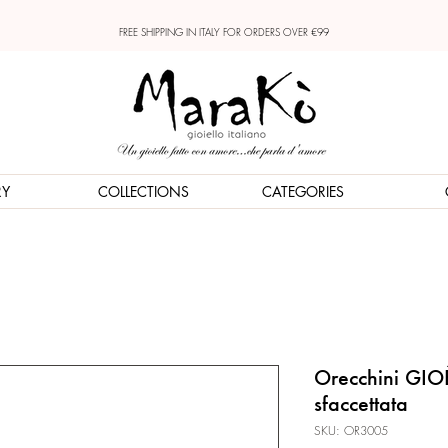
FREE SHIPPING IN ITALY FOR ORDERS OVER €99
RY
COLLECTIONS
CATEGORIES
Orecchini GIO
sfaccettata
SKU: OR3005