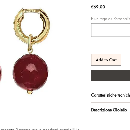
Price
€69.00
É un regalo? Personali
Add to Cart
Caratteristiche tecnic
Argento 925/°°, Placc
Descrizione Gioiello
antiossidante.
Certificato di garanzia 
Orecchini ad anello con
ciondoli estraibili. Lo
Confezione regalo incl