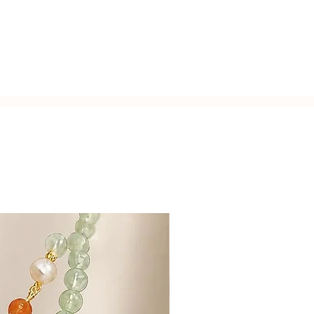
tro esterno). Finitura con zirconi.
on i ciondoli.