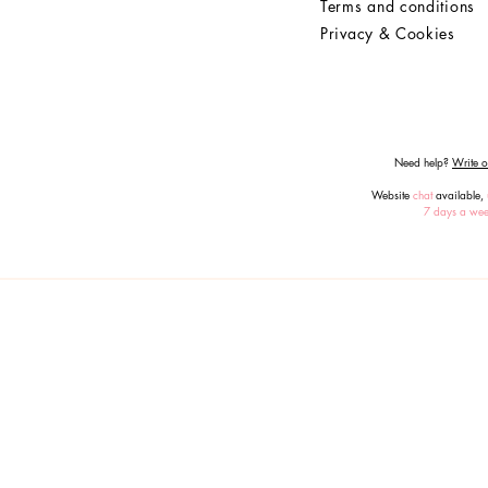
Terms and conditions
Privacy & Cookies
Need help?
Write or
Website
chat
available,
7 days a we