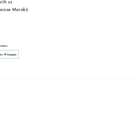
ith us
hoose Marakò
Customer Service
After Sale
Company
views
y