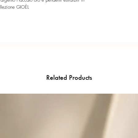
argento Placcato oro e pendenti estraibili in
Made in Italy.
llezione GIOÈL
Misure:
Cerchietti 13 mm (diame
Indossabili semplici o c
Pietre ciondoli: 12 mm
Related Products