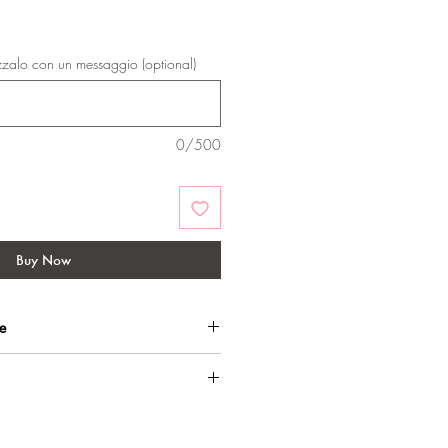
zzalo con un messaggio (optional)
0/500
Buy Now
he
ato oro con speciale trattamento
sui materiali.
 apertura a scatto verso l'esterno e
go Marakò e marchio di certificazione
usa.