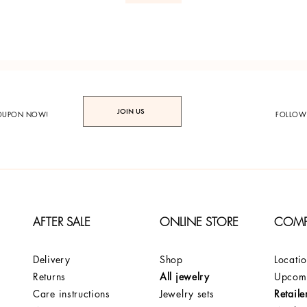
JOIN US
COUPON NOW!
FOLLOW
AFTER SALE
ONLINE STORE
COM
Delivery
Shop
Locati
Returns
All jewelry
Upcomi
Care instructions
Jewelry sets
Retaile