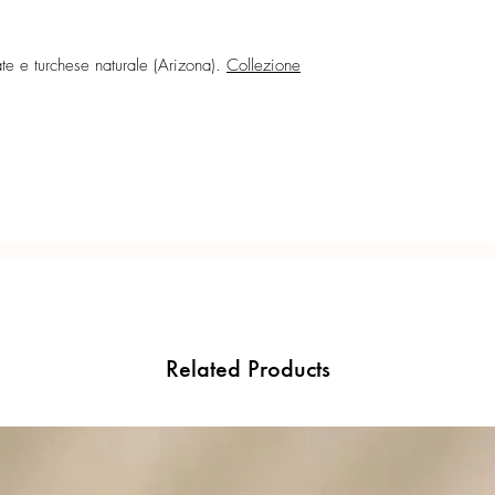
Ogni gioiello è realiz
precisione del Made in 
te e turchese naturale (Arizona).
Collezione
Related Products