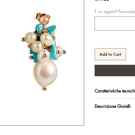
É un regalo? Personali
Add to Cart
Caratteristiche tecnic
Argento 925/°°, placc
Descrizione Gioielli
trattamento antiossidan
Orecchini con monache
Certificato di garanzia 
Lunghezza orecchini: 
Confezione regalo incl