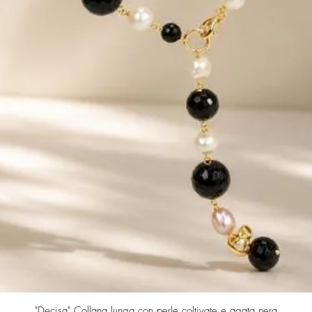
Quick View
"Decisa" Collana lunga con perle coltivate e agata nera