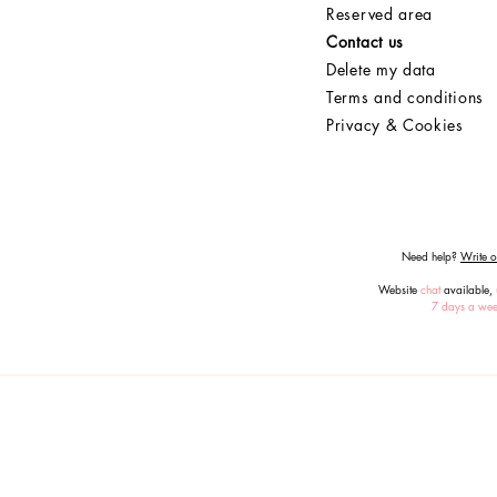
Reserved area
Contact us
Delete my data
Terms and conditions
Privacy & Cookies
Need help?
Write or
Website
chat
available,
7 days a we