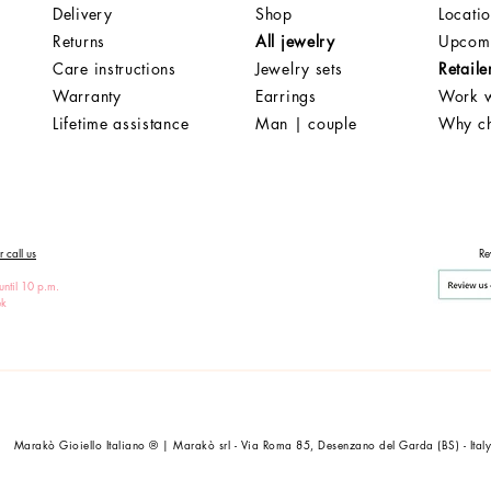
Delivery
Shop
Locati
Returns
All jewelry
Upcomi
Care instructions
Jewelry sets
Retaile
Warranty
Earrings
Work w
Lifetime assistance
Man | couple
Why c
 call us
Re
until 10 p.m.
ek
Marakò Gioiello Italiano ® | Marakò srl - Via Roma 85, Desenzano del Garda (BS) - Ital