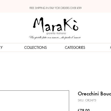
FREE SHIPPING IN ITALY FOR ORDERS OVER €99
RY
COLLECTIONS
CATEGORIES
Orecchini Bouq
SKU: OR2475
Price
€79.00