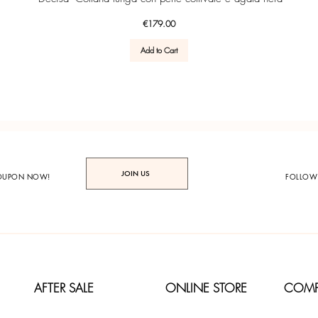
Price
€179.00
Add to Cart
JOIN US
COUPON NOW!
FOLLOW
AFTER SALE
ONLINE STORE
COM