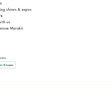
on
ng shows & expos
rs
ith us
hoose Marakò
Customer Service
After Sale
Company
views
y