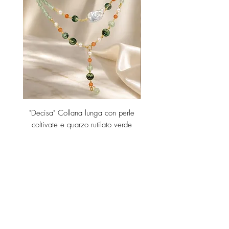
"Decisa" Collana lunga con perle
"Decisa" Collana lunga co
coltivate e quarzo rutilato verde
Price
€189.00
Add to Cart