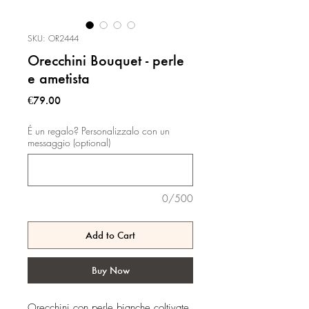
SKU: OR2444
Orecchini Bouquet - perle
e ametista
Price
€79.00
É un regalo? Personalizzalo con un
messaggio (optional)
0/500
Add to Cart
Buy Now
Orecchini con perle bianche coltivate