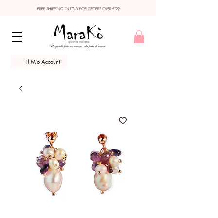
FREE SHIPPING IN ITALY FOR ORDERS OVER €99
Il Mio Account