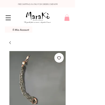
FREE SHIPPING IN ITALY FOR ORDERS OVER €99
Il Mio Account