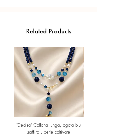
Related Products
"Decisa" Collana lunga, agata blu
Orecchini lunghi con p
zaffiro , perle coltivate