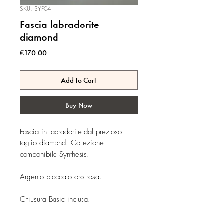
SKU: SYF04
Fascia labradorite
diamond
Price
€170.00
Add to Cart
Buy Now
Fascia in labradorite dal prezioso
taglio diamond. Collezione
componibile Synthesis.
Argento placcato oro rosa.
Chiusura Basic inclusa.