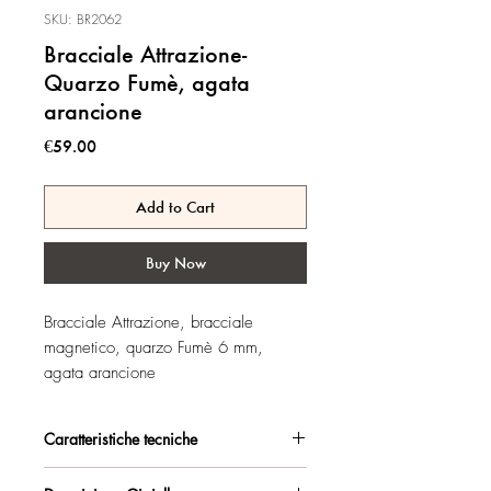
SKU: BR2062
Bracciale Attrazione-
Quarzo Fumè, agata
arancione
Price
€59.00
Add to Cart
Buy Now
Bracciale Attrazione, bracciale
magnetico, quarzo Fumè 6 mm,
agata arancione
Caratteristiche tecniche
Argento 925/°°, placcato oro rosa,