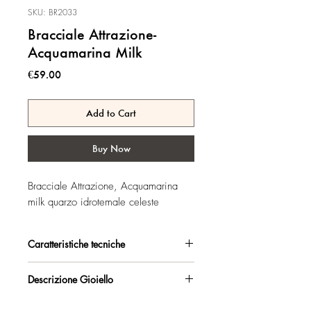
SKU: BR2033
Bracciale Attrazione-
Acquamarina Milk
Price
€59.00
Add to Cart
Buy Now
Bracciale Attrazione, Acquamarina
milk quarzo idrotemale celeste
Caratteristiche tecniche
Argento 925/°°, placcato oro rosa,
Descrizione Gioiello
con esclusivo trattamento antiossidante.
Anellini per regolarlo a 16-18-19,5 cm