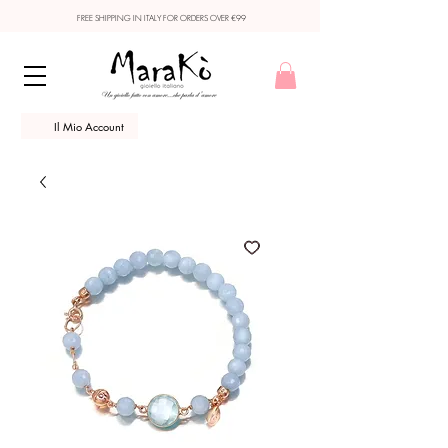
FREE SHIPPING IN ITALY FOR ORDERS OVER €99
Il Mio Account