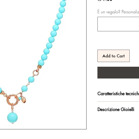
É un regalo? Personali
Add to Cart
Caratteristiche tecnic
Argento 925/°°, placc
Descrizione Gioielli
trattamento antiossidan
Dettagli con riccioli d
Certificato di garanzia 
superficie irregolare e
certificazione sul retro.
Confezione regalo incl