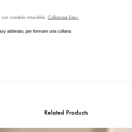
La chiusura ad anello f
bracciale Easy, in modo
Ogni gioiello è realiz
Lunghezza collana: ci
precisione del Made in 
i, con ciondolo rimovibile.
Collezione Easy.
Misura pietre: 6 mm.
Easy abbinato, per formare una collana
Related Products