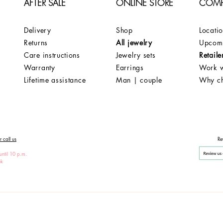
AFTER SALE
ONLINE STORE
COM
Delivery
Shop
Locati
Returns
All jewelry
Upcomi
Care instructions
Jewelry sets
Retaile
Warranty
Earrings
Work w
Lifetime assistance
Man | couple
Why c
 call us
Re
until 10 p.m.
ek