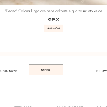
Quick View
"Decisa" Collana lunga con perle coltivate e quarzo rutilato verde
Price
€189.00
Add to Cart
JOIN US
COUPON NOW!
FOLLOW