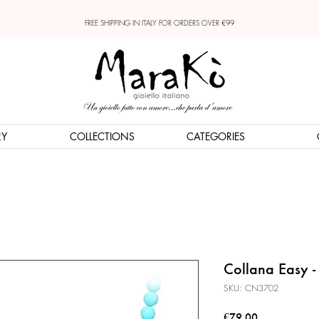
FREE SHIPPING IN ITALY FOR ORDERS OVER €99
RY
COLLECTIONS
CATEGORIES
Collana Easy -
SKU: CN3702
Price
€79.00