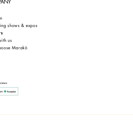
PANY
on
ng shows & expos
rs
ith us
hoose Marakò
Customer Service
After Sale
Company
views