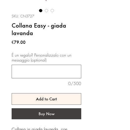
SKU: CN3727
Collana Easy - giada
lavanda
Price
€79.00
É un regalo? Personalizzalo con un
messaggio (optional)
0/500
Add to Cart
Buy Now
Collana in giada lavanda, con