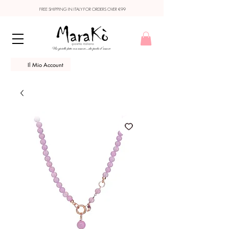
FREE SHIPPING IN ITALY FOR ORDERS OVER €99
Il Mio Account