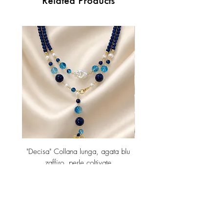
Related Products
Italy.
"Decisa" Collana lunga, agata blu
Orecchini lunghi con p
zaffiro, perle coltivate
Price
€189.00
Add to Cart