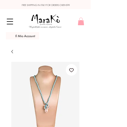
FREE SHIPPING IN ITALY FOR ORDERS OVER €99
Il Mio Account