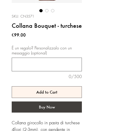
SKU: CN3571
Collana Bouquet - turchese
Price
€99.00
É un regalo? Personalizzalo con un
messaggio (optional)
0/500
Add to Cart
Buy Now
Collana girocollo in pasta di turchese
4fiori (2-3mm), con pendente in