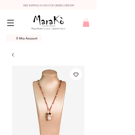
FREE SHIPPING IN ITALY FOR ORDERS OVER €99
Il Mio Account