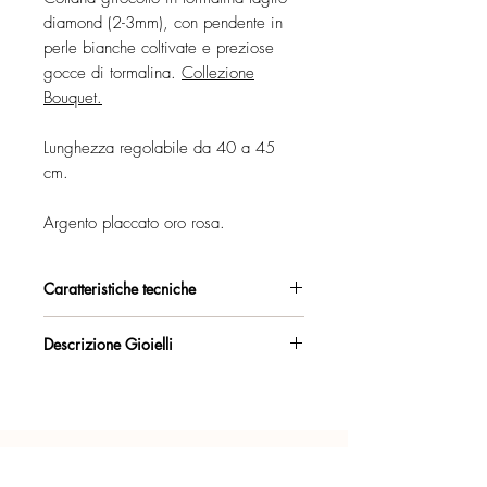
diamond (2-3mm), con pendente in
perle bianche coltivate e preziose
gocce di tormalina.
Collezione
Bouquet.
Lunghezza regolabile da 40 a 45
cm.
Argento placcato oro rosa.
Caratteristiche tecniche
Argento 925/°°, placcato oro rosa,
Descrizione Gioielli
con esclusivo trattamento antiossidante.
Collana girocollo con ciondolo.
Certificato di garanzia sui materiali.
Lunghezza regolabile da 40 a 45 cm,
mediante leggera catena sul retro con
Confezione regalo inclusa.
dettaglio Fogliolina con logo Marakò e
richiamo di colore.