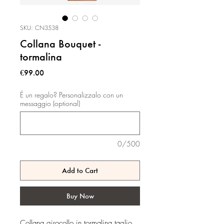
SKU: CN3538
Collana Bouquet -
tormalina
Price
€99.00
É un regalo? Personalizzalo con un
messaggio (optional)
0/500
Add to Cart
Buy Now
Collana girocollo in tormalina taglio