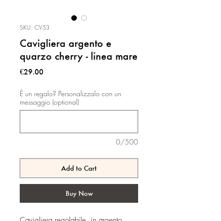
SKU: CV53
Cavigliera argento e
quarzo cherry - linea mare
Price
€29.00
É un regalo? Personalizzalo con un
messaggio (optional)
0/500
Add to Cart
Buy Now
Cavigliera regolabile, in argento