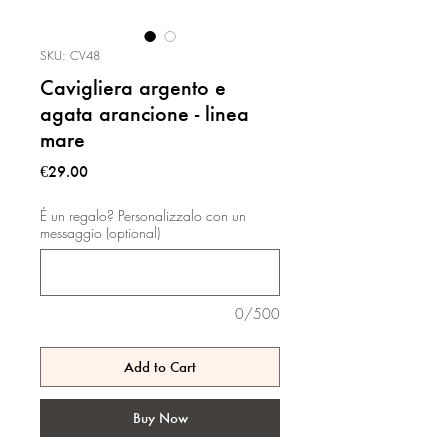
SKU: CV48
Cavigliera argento e
agata arancione - linea
mare
Price
€29.00
É un regalo? Personalizzalo con un
messaggio (optional)
0/500
Add to Cart
Buy Now