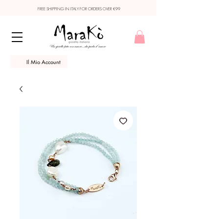
FREE SHIPPING IN ITALY FOR ORDERS OVER €99
Il Mio Account