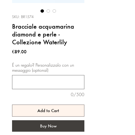
SKU: BR1574
Bracciale acquamarina
diamond e perle -
Collezione Waterlily
Price
€89.00
É un regalo? Personalizzalo con un
messaggio (optional)
0/500
Add to Cart
Buy Now