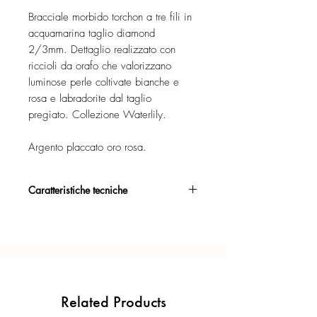
Bracciale morbido torchon a tre fili in
acquamarina taglio diamond
2/3mm. Dettaglio realizzato con
riccioli da orafo che valorizzano
luminose perle coltivate bianche e
rosa e labradorite dal taglio
pregiato. Collezione Waterlily.
Argento placcato oro rosa.
Caratteristiche tecniche
Argento 925/°°, placcato oro rosa,
con esclusivo trattamento antiossidante.
Certificato di garanzia sui materiali.
Confezione regalo inclusa.
Related Products