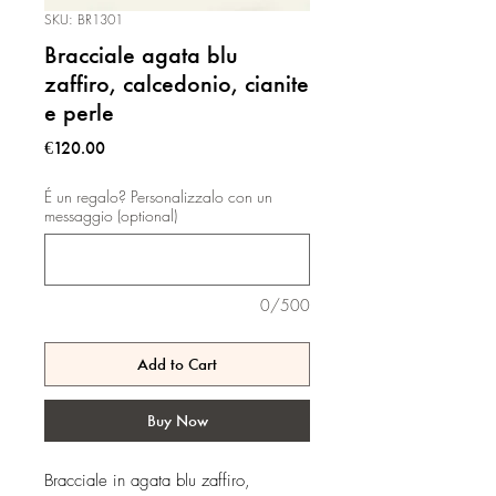
SKU: BR1301
Bracciale agata blu
zaffiro, calcedonio, cianite
e perle
Price
€120.00
É un regalo? Personalizzalo con un
messaggio (optional)
0/500
Add to Cart
Buy Now
Bracciale in agata blu zaffiro,