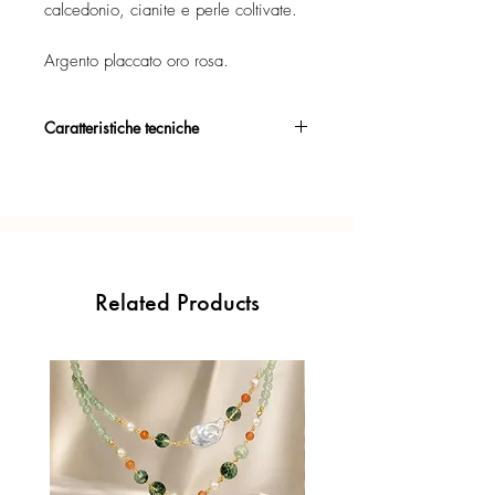
calcedonio, cianite e perle coltivate.
Argento placcato oro rosa.
Caratteristiche tecniche
Argento 925/°°, placcato oro rosa,
con esclusivo trattamento antiossidante.
Certificato di garanzia sui materiali.
Confezione regalo inclusa.
Related Products
Ogni gioiello è realizzato a mano con
l'inconfondibile precisione del Made in
Italy.