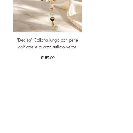
"Decisa" Collana lunga con perle
"Decisa" Collana lunga co
coltivate e quarzo rutilato verde
Price
€189.00
Add to Cart
GET YOUR -10% WELCOME COUPON NOW!