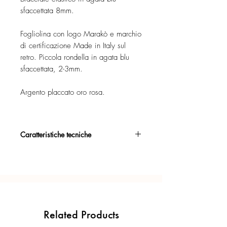
sfaccettata 8mm.
Fogliolina con logo Marakò e marchio
di certificazione Made in Italy sul
retro. Piccola rondella in agata blu
sfaccettata, 2-3mm.
Argento placcato oro rosa.
Caratteristiche tecniche
Argento 925/°°, placcato oro rosa,
con esclusivo trattamento antiossidante.
Certificato di garanzia sui materiali.
Confezione regalo inclusa.
Related Products