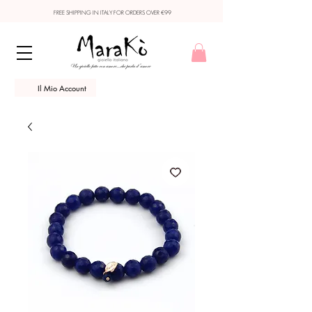
FREE SHIPPING IN ITALY FOR ORDERS OVER €99
Il Mio Account