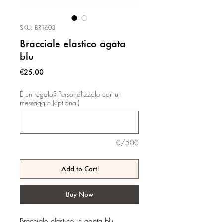
SKU: BR1603
Bracciale elastico agata
blu
Price
€25.00
É un regalo? Personalizzalo con un
messaggio (optional)
0/500
Add to Cart
Buy Now
Bracciale elastico in agata blu