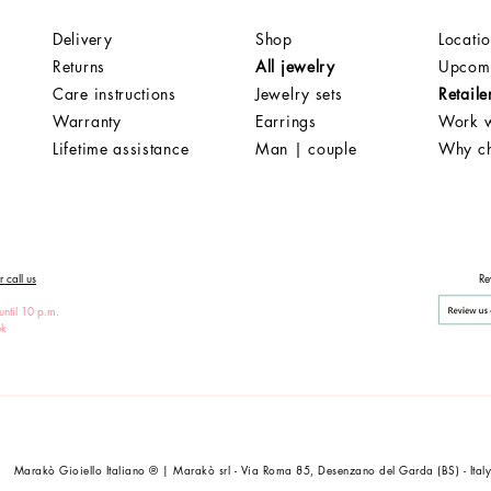
Delivery
Shop
Locati
Returns
All jewelry
Upcomi
Care instructions
Jewelry sets
Retaile
Warranty
Earrings
Work w
Lifetime assistance
Man | couple
Why c
 call us
Re
until 10 p.m.
ek
Marakò Gioiello Italiano ® | Marakò srl - Via Roma 85, Desenzano del Garda (BS) - Ital