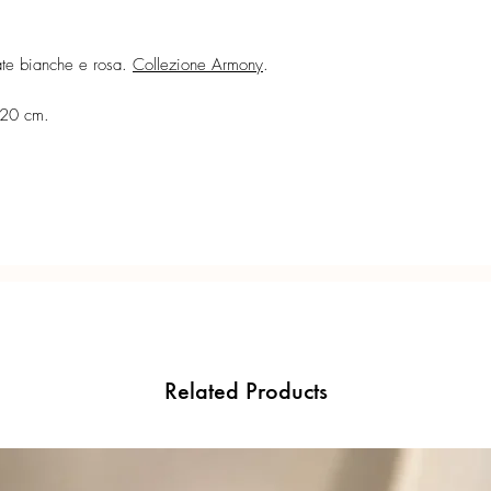
Ogni gioiello è realiz
precisione del Made in 
vate bianche e rosa.
Collezione Armony
.
 20 cm.
Related Products