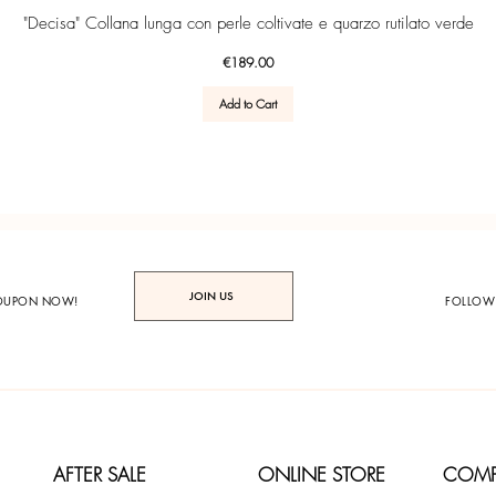
Quick View
"Decisa" Collana lunga con perle coltivate e quarzo rutilato verde
Price
€189.00
Add to Cart
JOIN US
COUPON NOW!
FOLLOW
AFTER SALE
ONLINE STORE
COM