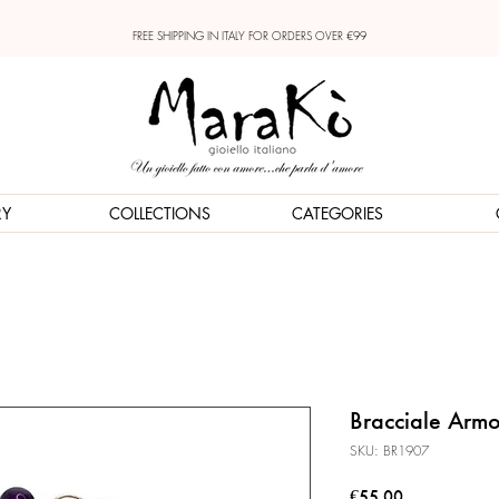
FREE SHIPPING IN ITALY FOR ORDERS OVER €99
RY
COLLECTIONS
CATEGORIES
Bracciale Armo
SKU: BR1907
Price
€55.00