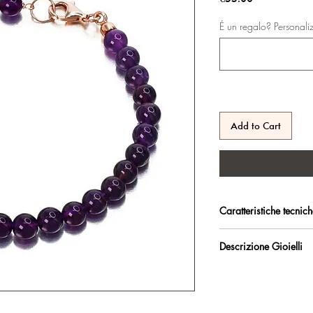
É un regalo? Personali
Add to Cart
Caratteristiche tecnic
Argento 925/°°, placc
Descrizione Gioielli
trattamento antiossidan
Anellini per regolarlo
Certificato di garanzia 
Marakò, con certificazi
Misura pietre: 6 mm
Confezione regalo incl