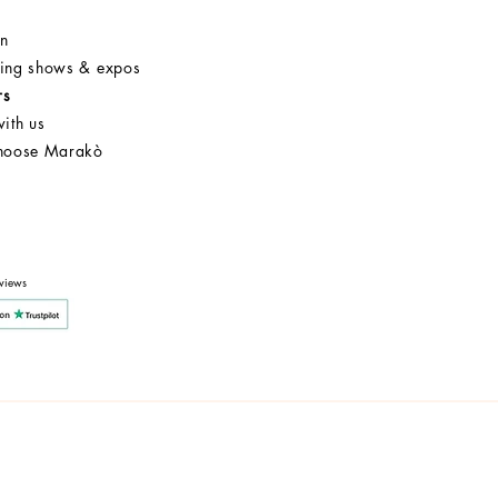
on
ng shows & expos
rs
ith us
hoose Marakò
Customer Service
After Sale
Company
views
y