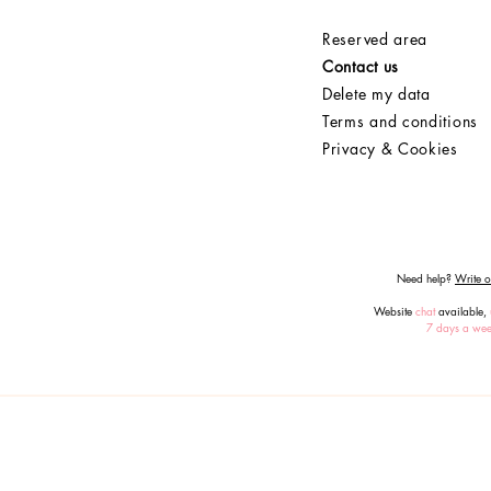
Reserved area
Contact us
Delete my data
Terms and conditions
Privacy & Cookies
Need help?
Write or
Website
chat
available,
7 days a we