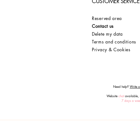
CUSTOMER SERVICE
Reserved area
Contact us
Delete my data
Terms and conditions
Privacy & Cookies
Need help?
Write or
Website
chat
available,
7 days a we