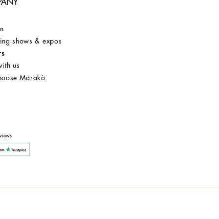
PANY
on
ng shows & expos
rs
ith us
hoose Marakò
Customer Service
After Sale
Company
views