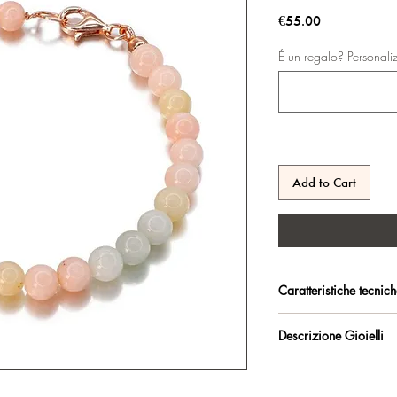
Price
€55.00
É un regalo? Personali
Add to Cart
Caratteristiche tecnic
Argento 925/°°, placc
Descrizione Gioielli
trattamento antiossidan
Anellini per regolarlo
Certificato di garanzia 
Marakò, con certificazi