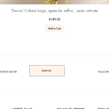
Quick View
"Decisa" Collana lunga, agata blu zaffiro , perle coltivate
Price
€189.00
Add to Cart
JOIN US
COUPON NOW!
FOLLOW