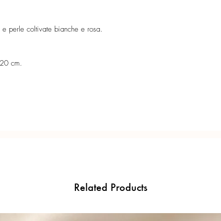
Misura pietre: 6 mm
Confezione regalo incl
 e perle coltivate bianche e rosa.
Ogni gioiello è realiz
precisione del Made in 
 20 cm.
Related Products