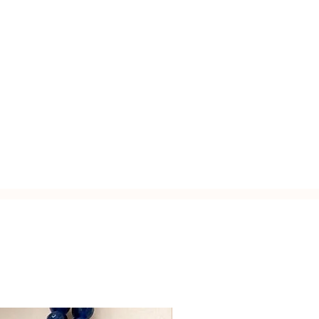
usa.
zato a mano con l'inconfondibile
Italy.