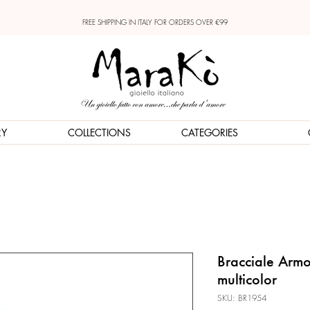
FREE SHIPPING IN ITALY FOR ORDERS OVER €99
RY
COLLECTIONS
CATEGORIES
Bracciale Arm
multicolor
SKU: BR1954