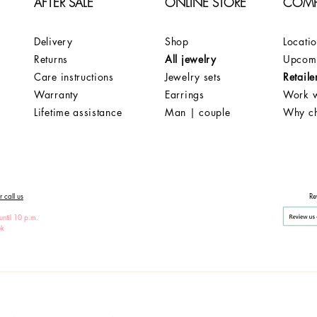
AFTER SALE
ONLINE STORE
COM
Delivery
Shop
Locati
Returns
All jewelry
Upcomi
Care instructions
Jewelry sets
Retaile
Warranty
Earrings
Work w
Lifetime assistance
Man | couple
Why c
 call us
Re
until 10 p.m.
ek