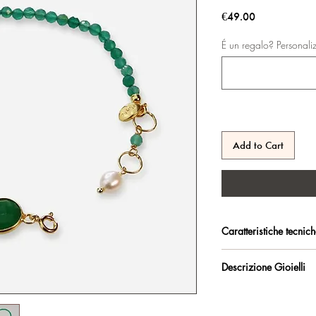
Price
€49.00
É un regalo? Personali
Add to Cart
Caratteristiche tecnic
Argento 925/°°, placc
Descrizione Gioielli
trattamento antiossidan
Bracciale regolabile m
Certificato di garanzia 
cm.