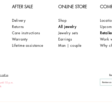
AFTER SALE
ONLINE STORE
COM
Delivery
Shop
Locati
Returns
All jewelry
Upcomi
Care instructions
Jewelry sets
Retaile
Warranty
Earrings
Work w
Lifetime assistance
Man | couple
Why c
 call us
Re
until 10 p.m.
ek