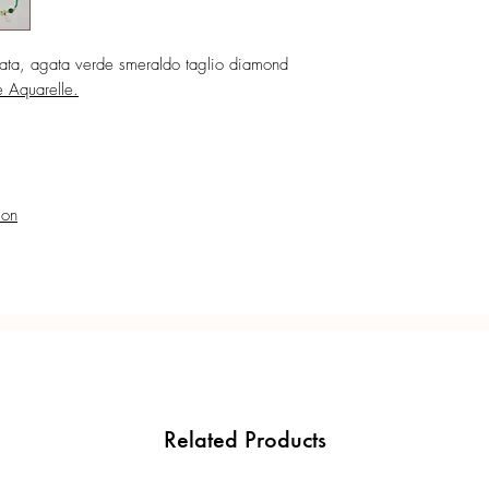
Confezione regalo incl
nata, agata verde smeraldo taglio diamond
Ogni gioiello è realiz
e Aquarelle.
precisione del Made in 
ion
Related Products