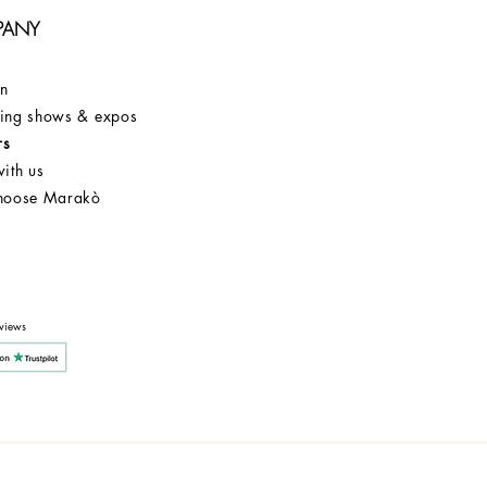
PANY
on
ng shows & expos
rs
ith us
hoose Marakò
Customer Service
After Sale
Company
views