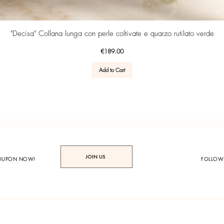
Quick View
"Decisa" Collana lunga con perle coltivate e quarzo rutilato verde
Price
€189.00
Add to Cart
JOIN US
COUPON NOW!
FOLLOW