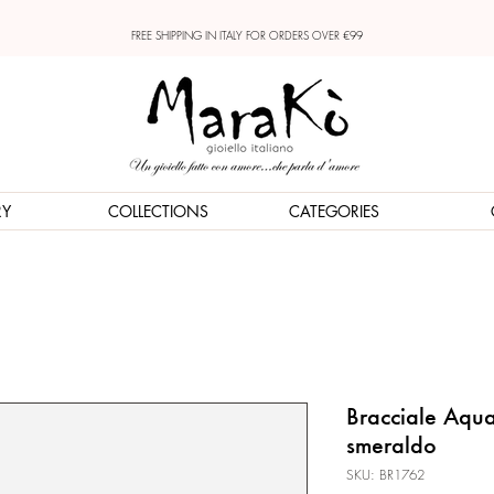
FREE SHIPPING IN ITALY FOR ORDERS OVER €99
RY
COLLECTIONS
CATEGORIES
Bracciale Aqua
smeraldo
SKU: BR1762