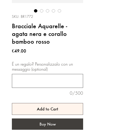
SKU: BR1772
Bracciale Aquarelle -
agata nera e corallo
bamboo rosso
Price
€49.00
É un regalo? Personalizzalo con un
messaggio (optional)
0/500
Add to Cart
Buy Now