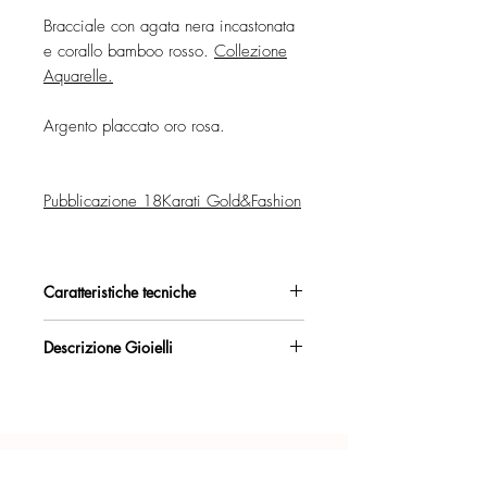
Bracciale con agata nera incastonata
e corallo bamboo rosso.
Collezione
Aquarelle.
Argento placcato oro rosa.
Pubblicazione 18Karati Gold&Fashion
Caratteristiche tecniche
Argento 925/°°, placcato oro rosa,
Descrizione Gioielli
con esclusivo trattamento antiossidante.
Bracciale regolabile mediante i 2
Certificato di garanzia sui materiali.
anellini, a 17 cm e 18,5 cm.
Confezione regalo inclusa.