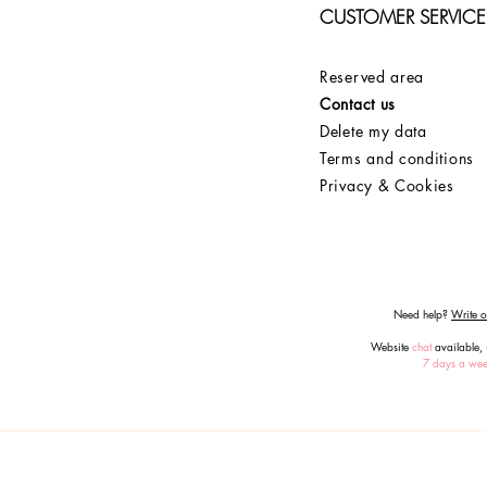
CUSTOMER SERVICE
Reserved area
Contact us
Delete my data
Terms and conditions
Privacy & Cookies
Need help?
Write or
Website
chat
available,
7 days a we