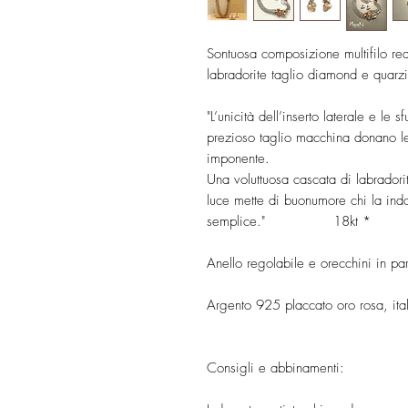
Sontuosa composizione multifilo re
labradorite taglio diamond e quarzi 
"L’unicità dell’inserto laterale e le 
prezioso taglio macchina donano l
imponente.
Una voluttuosa cascata di labradorit
luce mette di buonumore chi la ind
semplice." 18kt *
Anello regolabile e orecchini in pa
Argento 925 placcato oro rosa, ital
Consigli e abbinamenti: