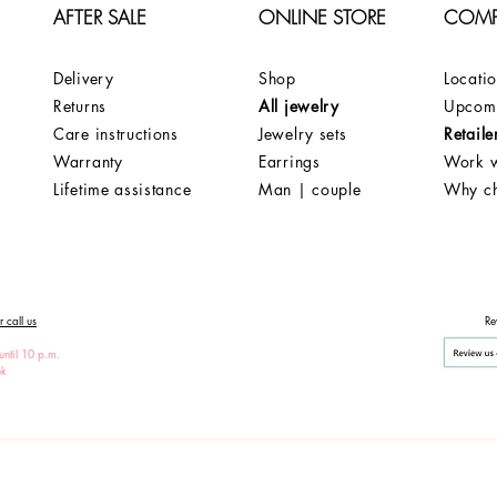
AFTER SALE
ONLINE STORE
COM
Delivery
Shop
Locati
Returns
All jewelry
Upcomi
Care instructions
Jewelry sets
Retaile
Warranty
Earrings
Work w
Lifetime assistance
Man | couple
Why c
 call us
Re
until 10 p.m.
ek