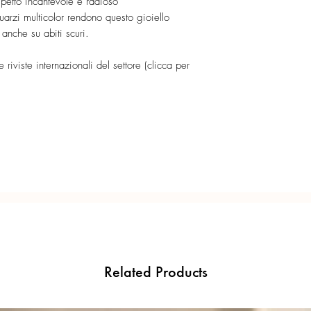
spetto incantevole e radioso
quarzi multicolor rendono questo gioiello
 anche su abiti scuri.
 riviste internazionali del settore (clicca per
Related Products