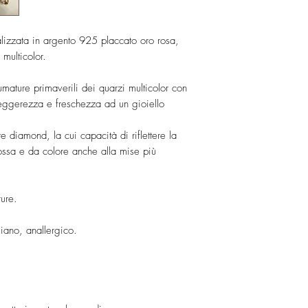
In parure:
Certificato di garanzia 
alizzata in argento 925 placcato oro rosa,
Collana multifilo di la
Confezione regalo incl
multicolor.
coltivate bianche e ro
Prezioso inserto later
Ogni gioiello è realiz
sfumature primaverili dei quarzi multicolor con
quarzi multicolor dal 
precisione del Made in 
eggerezza e freschezza ad un gioiello
Orecchini con gocce di
Keshi bianche e rosa. 
e diamond, la cui capacità di riflettere la
ossa e da colore anche alla mise più
Anello regolabile abbi
Argento rosé
rure.
iano, anallergico.