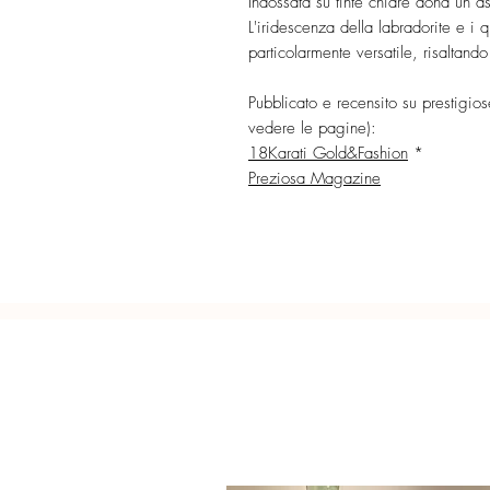
Indossata su tinte chiare dona un a
L'iridescenza della labradorite e i 
particolarmente versatile, risaltando
Pubblicato e recensito su prestigiose
vedere le pagine):
18Karati Gold&Fashion
*
Preziosa Magazine