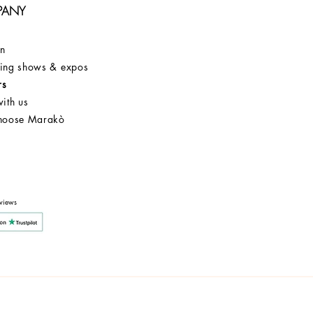
PANY
on
ng shows & expos
rs
ith us
hoose Marakò
Customer Service
After Sale
Company
views