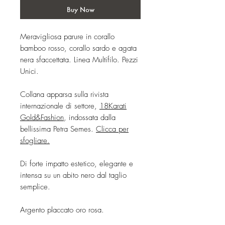
Buy Now
Meravigliosa parure in corallo
bamboo rosso, corallo sardo e agata
nera sfaccettata. Linea Multifilo. Pezzi
Unici.
Collana apparsa sulla rivista
internazionale di settore,
18Karati
Gold&Fashion
, indossata dalla
bellissima Petra Semes.
Clicca per
sfogliare.
Di forte impatto estetico, elegante e
intensa su un abito nero dal taglio
semplice.
Argento placcato oro rosa.