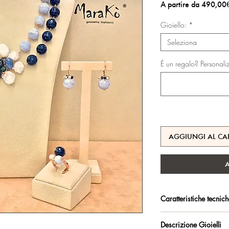
A partire da
490,00
Gioiello:
*
Seleziona
É un regalo? Personali
AGGIUNGI AL CA
Caratteristiche tecnic
Argento 925/°°, placc
Descrizione Gioielli
trattamento antiossidan