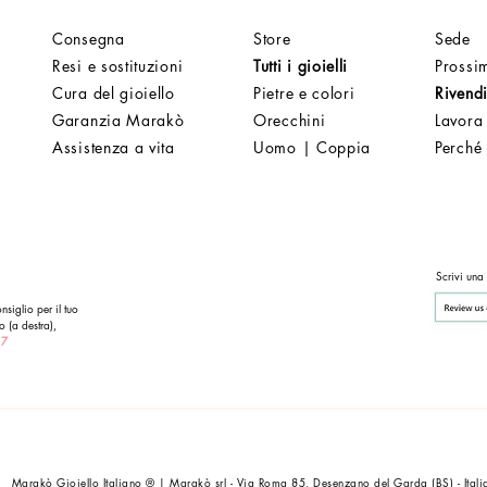
Consegna
Store
Sede
Resi e sostituzioni
Tutti i gioielli
Prossim
Cura del gioiello
Pietre e colori
Rivendi
Garanzia Marakò
Orecchini
Lavora
Assistenza a vita
Uomo | Coppia
Perché
Scrivi una
nsiglio per il tuo
o (a destra),
 7
Marakò Gioiello Italiano ® | Marakò srl - Via Roma 85, Desenzano del Garda (BS) - Itali