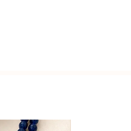
sui materiali.
issimo design asimmetrico in agata blu
usa.
rale ricamato a mano in argento, con
zato a mano con l'inconfondibile
 cianite e perle Keshi della migliore
Italy.
la con chiusura di sicurezza. Sfera
 14mm, agata blu zaffiro e perle
llo a tre pietre. Agata blu,
tivata.