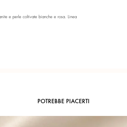
In parure:
Certificato di garanzia 
anite e perle coltivate bianche e rosa. Linea
Collana dal particolar
Confezione regalo incl
e calcedonio.
Prezioso elemento cent
Ogni gioiello è realiz
quarzo blu idrotermale,
precisione del Made in 
selezione.
Orecchini con monachel
di pregiato calcedonio
coltivate 2mm.
Anello regolabile, mode
calcedonio e perla col
Argento rosé
POTREBBE PIACERTI