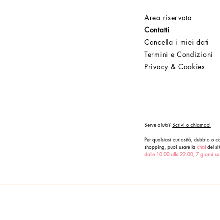
Area riservata
Contatti
Cancella i miei dati
Termini e Condizioni
Privacy & Cookies
Serve aiuto?
Scrivi o chiamaci
Per qualsiasi curiosità, dubbio o co
shopping, puoi usare la
chat
del sit
dalle 10.00 alle 22.00, 7 giorni su