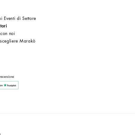
i Eventi di Settore
tori
 con noi
 scegliere Marakò
Servizio Clienti
Post Vendita
Azienda
 recensione
a