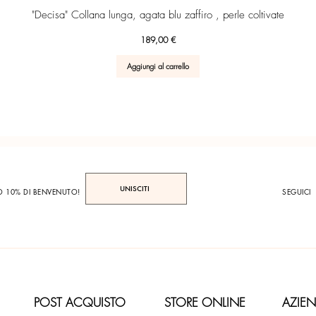
Vista rapida
"Decisa" Collana lunga, agata blu zaffiro , perle coltivate
Prezzo
189,00 €
Aggiungi al carrello
UNISCITI
TO 10% DI BENVENUTO!
SEGUICI
POST ACQUISTO
STORE ONLINE
AZIE