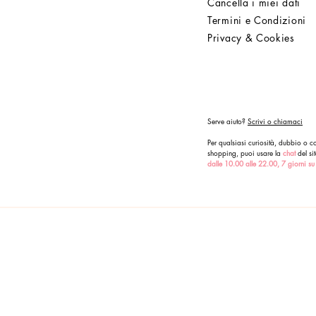
Cancella i miei dati
Termini e Condizioni
Privacy & Cookies
Serve aiuto?
Scrivi o chiamaci
Per qualsiasi curiosità, dubbio o co
shopping, puoi usare la
chat
del sit
dalle 10.00 alle 22.00, 7 giorni su