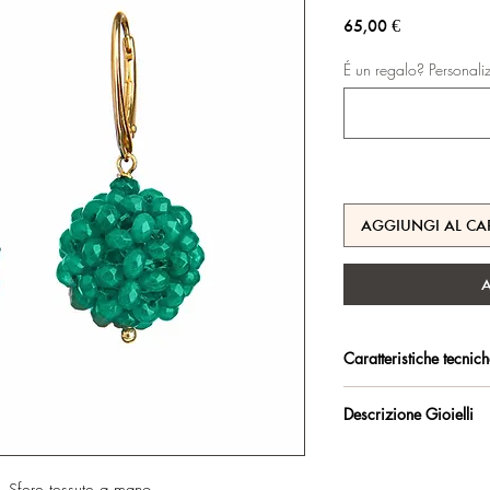
Prezzo
65,00 €
É un regalo? Personali
AGGIUNGI AL CA
Caratteristiche tecnic
Argento 925/°°, placc
Descrizione Gioielli
trattamento antiossidan
Orecchini con monache
Certificato di garanzia 
Sfere tessute a mano 