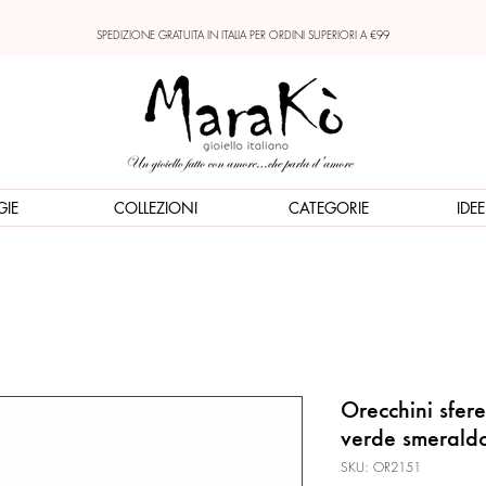
SPEDIZIONE GRATUITA IN ITALIA PER ORDINI SUPERIORI A €99
GIE
COLLEZIONI
CATEGORIE
IDE
Orecchini sfer
verde smerald
SKU: OR2151