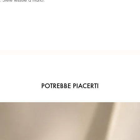
 Sfere tessute a mano.
Misura sfere 16 mm.
Confezione regalo incl
Ogni gioiello è realiz
precisione del Made in 
POTREBBE PIACERTI