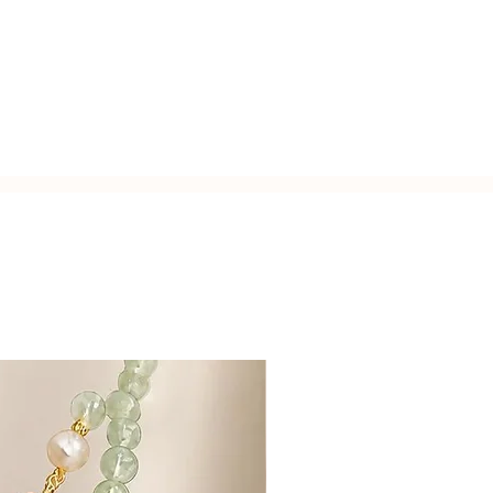
usa.
zato a mano con l'inconfondibile
Italy.