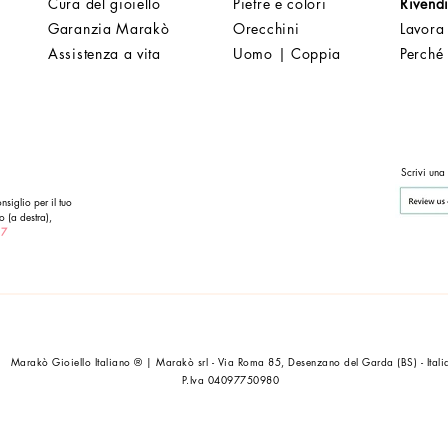
Cura del gioiello
Pietre e colori
Rivendi
Garanzia Marakò
Orecchini
Lavora
Assistenza a vita
Uomo | Coppia
Perché
Scrivi una
nsiglio per il tuo
o (a destra),
 7
Marakò Gioiello Italiano ® | Marakò srl - Via Roma 85, Desenzano del Garda (BS) - Itali
P.Iva 04097750980