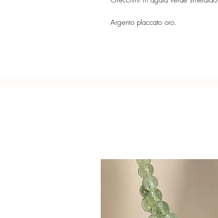
Orecchini in agata verde smeraldo.
Argento placcato oro.