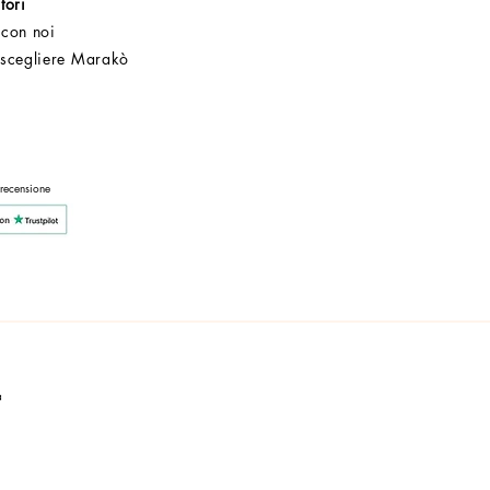
tori
 con noi
 scegliere Marakò
Servizio Clienti
Post Vendita
Azienda
 recensione
a