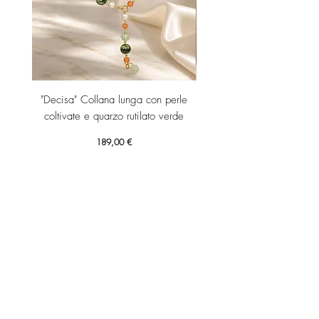
"Decisa" Collana lunga con perle
"Decisa" Collana lunga co
coltivate e quarzo rutilato verde
Prezzo
189,00 €
Aggiungi al carrello
RICEVI SUBITO IL TUO SCONTO 10% DI BENVENUTO!