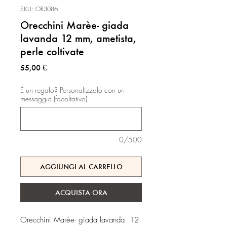
SKU: OR3086
Orecchini Marèe- giada
lavanda 12 mm, ametista,
perle coltivate
Prezzo
55,00 €
É un regalo? Personalizzalo con un
messaggio (facoltativo)
0/500
AGGIUNGI AL CARRELLO
ACQUISTA ORA
Orecchini Marèe- giada lavanda 12