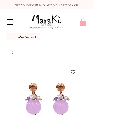
SPEDIZIONE GRATUITA IN ITALIA PER ORDINI SUPERIORI A €99
Il Mio Account