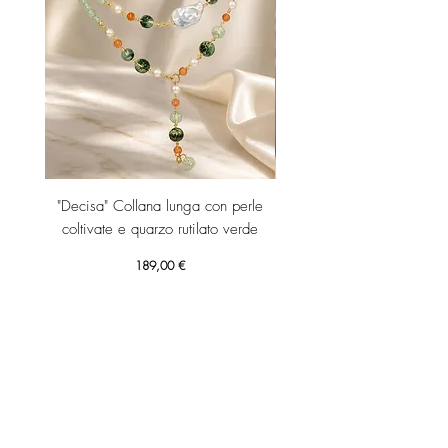
"Decisa" Collana lunga con perle
"Decisa" Collana lunga co
coltivate e quarzo rutilato verde
Prezzo
189,00 €
Aggiungi al carrello