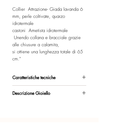
Collier Attrazione- Giada lavanda 6
mm, perle coltivate, quarzo
idrotermale
castoni Ametista idrotermale
Unendo collana e bracciale grazie
alle chiusure a calamita,
si ottiene una lunghezza totale di 65
cm."
Caratteristiche tecniche
Argento 925/°°, placcato oro rosa,
Descrizione Gioiello
con esclusivo trattamento antiossidante.
Collier Giada lavanda 6 mm, Perle
Certificato di garanzia sui materiali.
coltivate, Ametista idrotermale
chiusura magnetica- lunghezza 45 cm
Confezione regalo inclusa.
Bracciale Giada lavanda 6 mm,
Ametista idrotermale,
Ogni gioiello è realizzato a mano con
chiusura magnetica- regolabile 18,5-