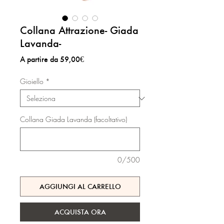
Collana Attrazione- Giada
Lavanda-
Prezzo
A partire da
59,00€
scontato
Gioiello
*
Collana Giada Lavanda (facoltativo)
0/500
AGGIUNGI AL CARRELLO
ACQUISTA ORA