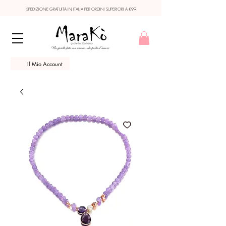
SPEDIZIONE GRATUITA IN ITALIA PER ORDINI SUPERIORI A €99
Il Mio Account