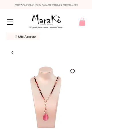
SPEDIZIONE GRATUITA IN ITALIA PER ORDINI SUPERIORI A €99
Il Mio Account