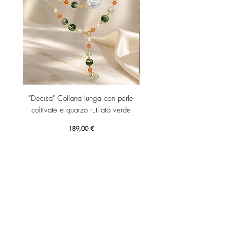
"Decisa" Collana lunga con perle
"Decisa" Collana lunga co
coltivate e quarzo rutilato verde
Prezzo
189,00 €
Aggiungi al carrello