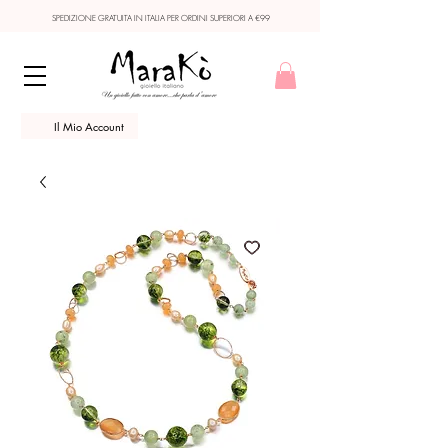
SPEDIZIONE GRATUITA IN ITALIA PER ORDINI SUPERIORI A €99
Il Mio Account