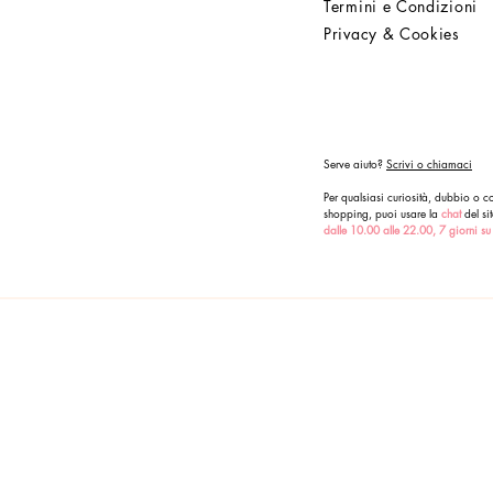
Termini e Condizioni
Privacy & Cookies
Serve aiuto?
Scrivi o chiamaci
Per qualsiasi curiosità, dubbio o co
shopping, puoi usare la
chat
del sit
dalle 10.00 alle 22.00, 7 giorni su