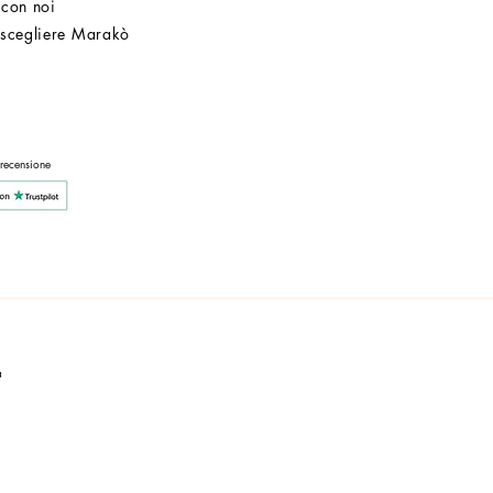
 con noi
 scegliere Marakò
Servizio Clienti
Post Vendita
Azienda
 recensione
a