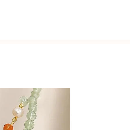
i da orafo, inserti anelli d'argento a
usa.
zato a mano con l'inconfondibile
cm.
Italy.
rosa.