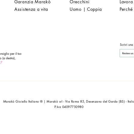
Garanzia Marakò
Orecchini
Lavora
Assistenza a vita
Uomo | Coppia
Perché
Scrivi una
nsiglio per il tuo
o (a destra),
 7
Marakò Gioiello Italiano ® | Marakò srl - Via Roma 85, Desenzano del Garda (BS) - Itali
P.Iva 04097750980