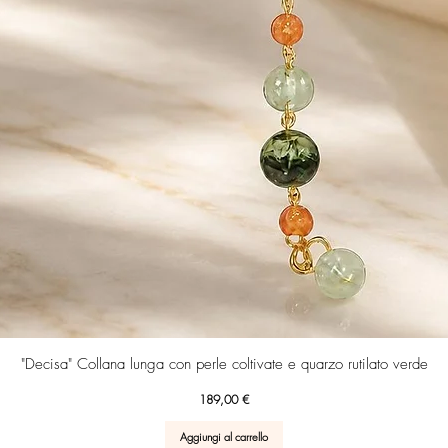
Vista rapida
"Decisa" Collana lunga con perle coltivate e quarzo rutilato verde
Prezzo
189,00 €
Aggiungi al carrello