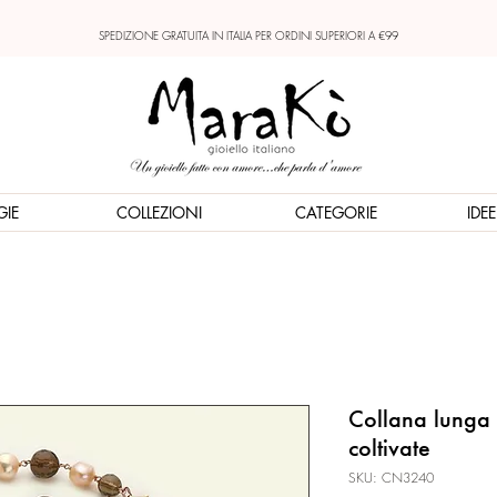
SPEDIZIONE GRATUITA IN ITALIA PER ORDINI SUPERIORI A €99
GIE
COLLEZIONI
CATEGORIE
IDE
Collana lunga 
coltivate
SKU: CN3240