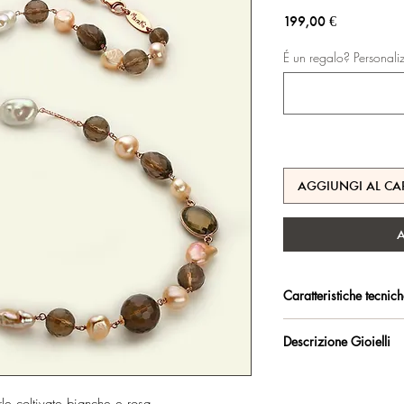
Prezzo
199,00 €
É un regalo? Personali
AGGIUNGI AL CA
Caratteristiche tecnic
Argento 925/°°, placc
Descrizione Gioielli
trattamento antiossidan
Collana in quarzo fumé.
Certificato di garanzia 
Biwa.