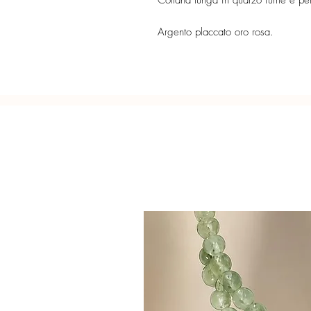
Collana lunga in quarzo fumé e per
Argento placcato oro rosa.