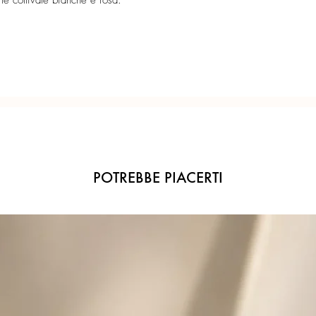
le coltivate bianche e rosa.
Lavorazione con ricciol
Confezione regalo incl
finitura diamantata.
Ogni gioiello è realiz
Lunghezza: circa 81 
precisione del Made in 
Argento placcato oro 
POTREBBE PIACERTI