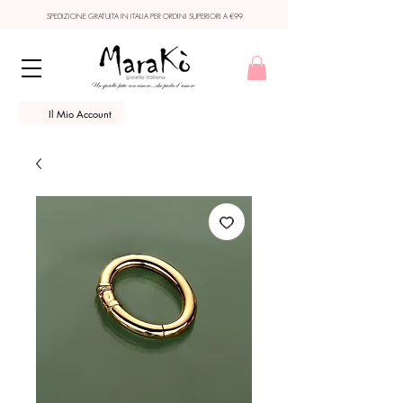
SPEDIZIONE GRATUITA IN ITALIA PER ORDINI SUPERIORI A €99
Il Mio Account