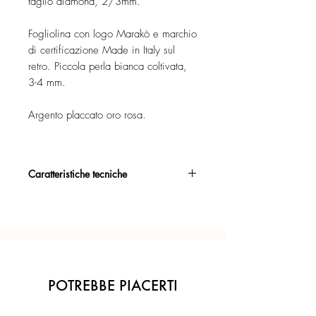
taglio diamond, 2/3mm.
Fogliolina con logo Marakò e marchio
di certificazione Made in Italy sul
retro. Piccola perla bianca coltivata,
3-4 mm.
Argento placcato oro rosa.
Caratteristiche tecniche
Argento 925/°°, placcato oro rosa,
con esclusivo trattamento antiossidante.
Certificato di garanzia sui materiali.
Confezione regalo inclusa.
POTREBBE PIACERTI
Ogni gioiello è realizzato a mano con