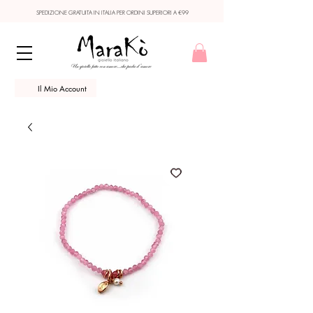
SPEDIZIONE GRATUITA IN ITALIA PER ORDINI SUPERIORI A €99
Il Mio Account