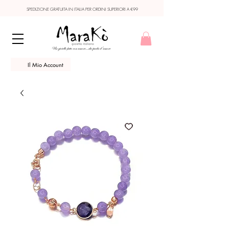
SPEDIZIONE GRATUITA IN ITALIA PER ORDINI SUPERIORI A €99
Il Mio Account