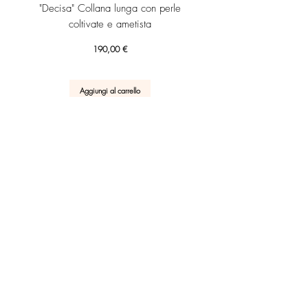
"Decisa" Collana lunga con perle
"Decisa" Collana lunga co
coltivate e ametista
Prezzo
190,00 €
Aggiungi al carrello
RICEVI SUBITO IL TUO SCONTO 10% DI BENVENUTO!
UNISCITI
Scrivi una recensione
Servizio Clienti
Post Vendita
Azienda