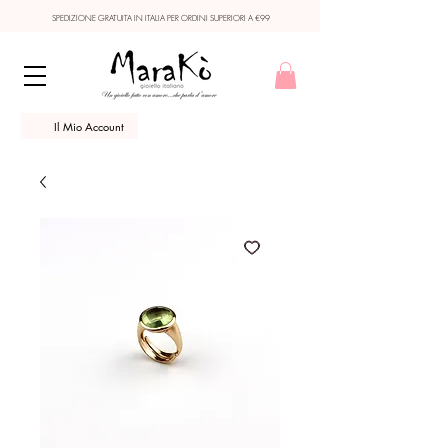
SPEDIZIONE GRATUITA IN ITALIA PER ORDINI SUPERIORI A €99
Il Mio Account