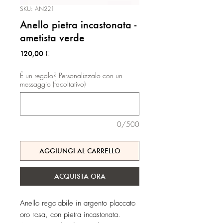
SKU: AN221
Anello pietra incastonata -
ametista verde
Prezzo
120,00 €
É un regalo? Personalizzalo con un
messaggio (facoltativo)
0/500
AGGIUNGI AL CARRELLO
ACQUISTA ORA
Anello regolabile in argento placcato
oro rosa, con pietra incastonata.