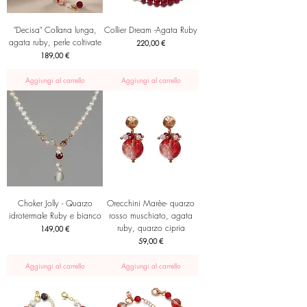
"Decisa" Collana lunga,
Collier Dream -Agata Ruby
agata ruby, perle coltivate
Prezzo
220,00 €
Prezzo
189,00 €
Aggiungi al carrello
Aggiungi al carrello
Choker Jolly - Quarzo
Orecchini Marèe- quarzo
idrotermale Ruby e bianco
rosso muschiato, agata
ruby, quarzo cipria
Prezzo
149,00 €
Prezzo
59,00 €
Aggiungi al carrello
Aggiungi al carrello