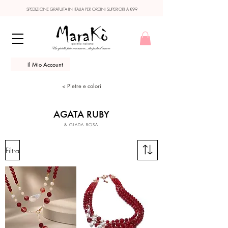
SPEDIZIONE GRATUITA IN ITALIA PER ORDINI SUPERIORI A €99
Il Mio Account
< Pietre e colori
AGATA RUBY
& GIADA ROSA
Filtra