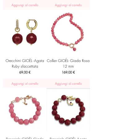
Aggiungi al carrello
Aggiungi al carrello
Orecchini GIOÈL -Agata
Collier GIOÈL- Giada Rosa
Ruby sfaccettata
12 mm
Prezzo
Prezzo
69,00 €
169,00 €
Aggiungi al carrello
Aggiungi al carrello