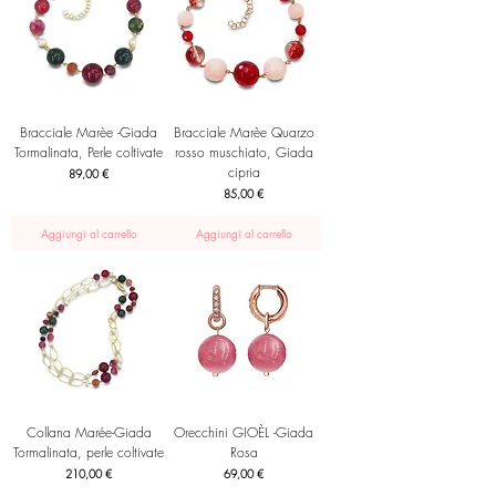
Bracciale Marèe -Giada
Bracciale Marèe Quarzo
Tormalinata, Perle coltivate
rosso muschiato, Giada
cipria
Prezzo
89,00 €
Prezzo
85,00 €
Aggiungi al carrello
Aggiungi al carrello
Collana Marée-Giada
Orecchini GIOÈL -Giada
Tormalinata, perle coltivate
Rosa
Prezzo
Prezzo
210,00 €
69,00 €