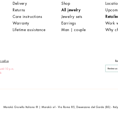
Delivery
Shop
Locati
Returns
All jewelry
Upcomi
Care instructions
Jewelry sets
Retaile
Warranty
Earrings
Work w
Lifetime assistance
Man | couple
Why c
 call us
Re
until 10 p.m.
ek
Marakò Gioiello Italiano ® | Marakò srl - Via Roma 85, Desenzano del Garda (BS) - Ital