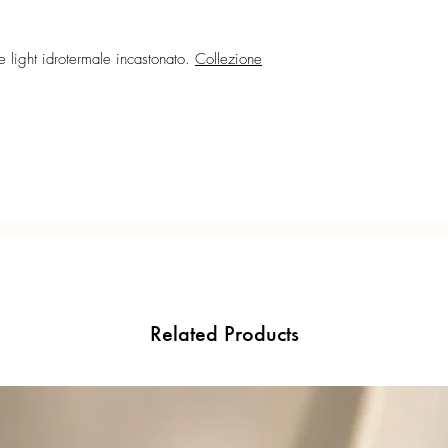
Lunghezza orecchini: 2
Confezione regalo incl
 light idrotermale incastonato.
Collezione
Ogni gioiello è realiz
precisione del Made in 
Related Products