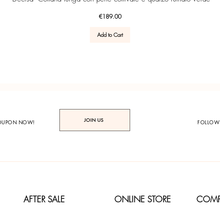
Price
€189.00
Add to Cart
JOIN US
COUPON NOW!
FOLLOW
AFTER SALE
ONLINE STORE
COM