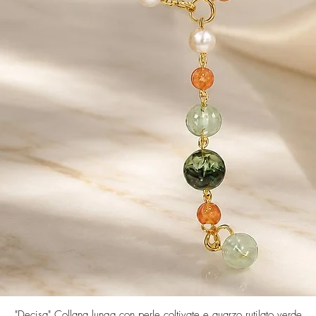
Quick View
"Decisa" Collana lunga con perle coltivate e quarzo rutilato verde