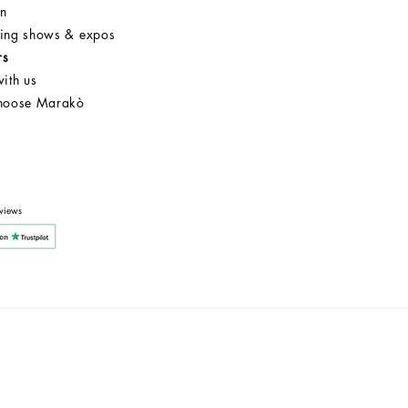
on
ng shows & expos
rs
ith us
hoose Marakò
Customer Service
After Sale
Company
views
y