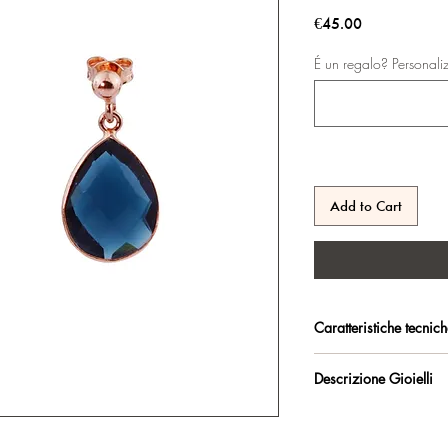
Price
€45.00
É un regalo? Personali
Add to Cart
Caratteristiche tecnic
Argento 925/°°, placc
Descrizione Gioielli
trattamento antiossidan
Orecchini con monachel
Certificato di garanzia 
goccia.