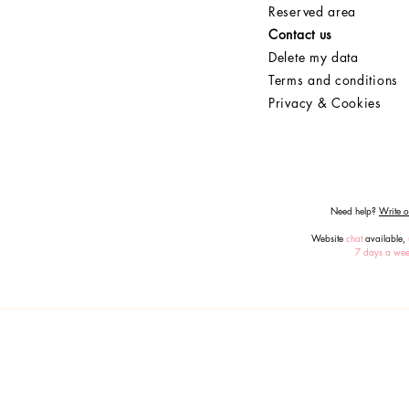
Reserved area
Contact us
Delete my data
Terms and conditions
Privacy & Cookies
Need help?
Write or
Website
chat
available,
7 days a we