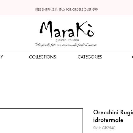
FREE SHIPPING IN ITALY FOR ORDERS OVER €99
RY
COLLECTIONS
CATEGORIES
Orecchini Rugi
idrotermale
SKU: OR2540