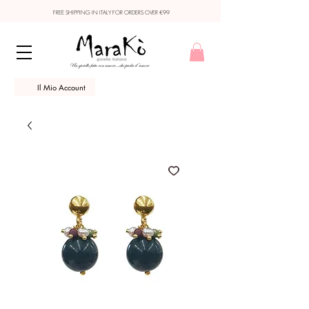
FREE SHIPPING IN ITALY FOR ORDERS OVER €99
Il Mio Account