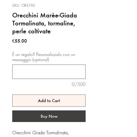
SKU: OR3195
Orecchini Marèe-Giada
Tormalinata, tormaline,
perle coltivate
Price
€55.00
É un regalo? Personalizzalo con un
messaggio (optional)
0/500
Add to Cart
Buy Now
Orecchini Giada Tormalinata,