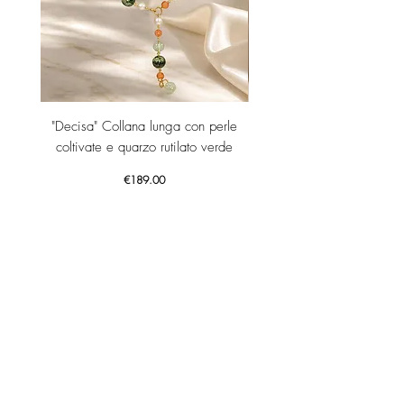
"Decisa" Collana lunga con perle
"Decisa" Collana lunga co
coltivate e quarzo rutilato verde
Price
€189.00
Add to Cart
GET YOUR -10% WELCOME COUPON NOW!