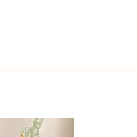
glio diamond, con scalatura a tre fili.
sui materiali.
uminato da perle coltivate irregolari,
44cm - disponibile in
altre misure
usa.
lily
.
on a tre fili. Dettaglio realizzato con
zato a mano con l'inconfondibile
alorizzano perle coltivate e quarzi dai
Italy.
e monachella con zirconi, selezionate
rosa e gocce sfaccettate di quarzo
 nera e tormalina.
 taglio diamond.