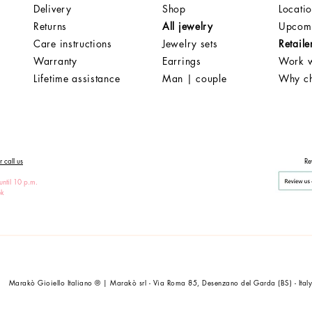
Delivery
Shop
Locati
Returns
All jewelry
Upcomi
Care instructions
Jewelry sets
Retaile
Warranty
Earrings
Work w
Lifetime assistance
Man | couple
Why c
 call us
Re
until 10 p.m.
ek
Marakò Gioiello Italiano ® | Marakò srl - Via Roma 85, Desenzano del Garda (BS) - Ital