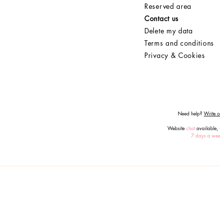
Reserved area
Contact us
Delete my data
Terms and conditions
Privacy & Cookies
Need help?
Write or
Website
chat
available,
7 days a we