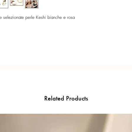
Collana in tormalina ta
Certificato di garanzia 
Particolare laterale ill
 e selezionate perle Keshi bianche e rosa
bianche e rosa. Lunga 
Confezione regalo incl
- vedi
Collezione Water
Bracciale morbido torch
Ogni gioiello è realiz
riccioli da orafo che v
precisione del Made in 
tagli pregiati.
Orecchini con brillant
perle Keshi bianche e 
citrino, granato, agata
Misura pietre: 2/3mm,
Related Products