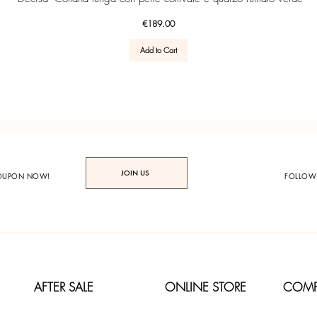
Price
€189.00
Add to Cart
JOIN US
COUPON NOW!
FOLLOW
AFTER SALE
ONLINE STORE
COM