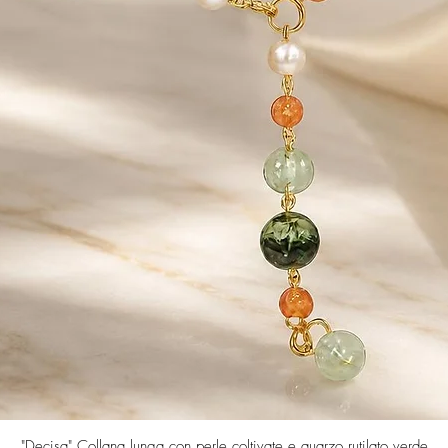
Quick View
"Decisa" Collana lunga con perle coltivate e quarzo rutilato verde