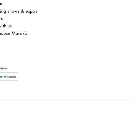
on
ng shows & expos
rs
ith us
hoose Marakò
Customer Service
After Sale
Company
views
y