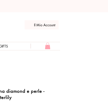
Il Mio Account
GIFTS
ina diamond e perle -
erlily