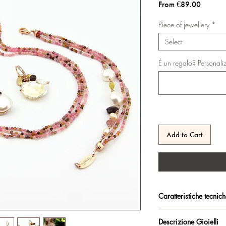
Sale
From
€89.00
Price
Piece of jewellery
*
Select
É un regalo? Personali
Add to Cart
Caratteristiche tecnic
Argento 925/°°, placc
Descrizione Gioielli
trattamento antiossidan