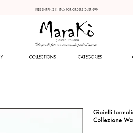
FREE SHIPPING IN ITALY FOR ORDERS OVER €99
RY
COLLECTIONS
CATEGORIES
Gioielli tormal
Collezione Wat