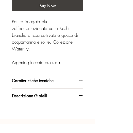
Buy Now
Parure in agata blu
zaffiro, selezionate perle Keshi
bianche e rosa coltivate e gocce di
acquamarina e iolite. Collezione
Waterlily.
Argento placcato oro rosa.
Caratteristiche tecniche
Argento 925/°°, placcato oro rosa,
Descrizione Gioielli
con esclusivo trattamento antiossidante.
Collana in agata blu zaffiro, con
Certificato di garanzia sui materiali.
scalatura a tre fili e particolare laterale
con gocce di acquamarina e
Confezione regalo inclusa.
perle. Lunga 44 cm - disponibile in
altre
misure
- vedi
Collezione Waterlily
.