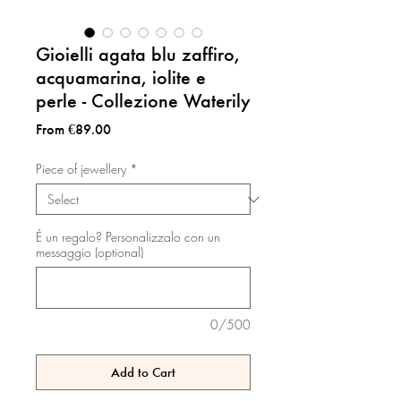
Gioielli agata blu zaffiro,
acquamarina, iolite e
perle - Collezione Waterily
Sale
From
€89.00
Price
Piece of jewellery
*
É un regalo? Personalizzalo con un
messaggio (optional)
0/500
Add to Cart