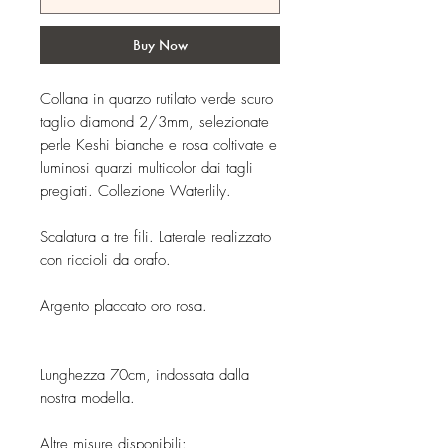
Buy Now
Collana in quarzo rutilato verde scuro
taglio diamond 2/3mm, selezionate
perle Keshi bianche e rosa coltivate e
luminosi quarzi multicolor dai tagli
pregiati. Collezione Waterlily.
Scalatura a tre fili. Laterale realizzato
con riccioli da orafo.
Argento placcato oro rosa.
Lunghezza 70cm, indossata dalla
nostra modella.
Altre misure disponibili: