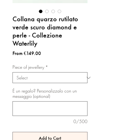
Collana quarzo rutilato
verde scuro diamond e
perle - Collezione
Waterlily
Sale
From
€149.00
Price
Piece of jewellery
*
É un regalo? Personalizzalo con un
messaggio (optional)
0/500
Add to Cart