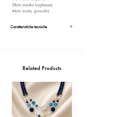
58cm (media lunghezza)
44cm (corta, girocollo)
Caratteristiche tecniche
Argento 925/°°, placcato oro rosa,
con esclusivo trattamento antiossidante.
Certificato di garanzia sui materiali.
Confezione regalo inclusa.
Related Products
Ogni gioiello è realizzato a mano con
l'inconfondibile precisione del Made in
Italy.