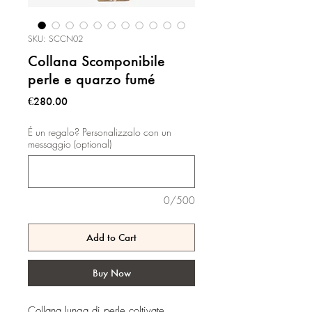
SKU: SCCN02
Collana Scomponibile
perle e quarzo fumé
Price
€280.00
É un regalo? Personalizzalo con un
messaggio (optional)
0/500
Add to Cart
Buy Now
Collana lunga di perle coltivate