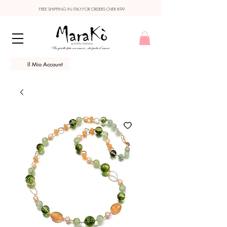
FREE SHIPPING IN ITALY FOR ORDERS OVER €99
Il Mio Account