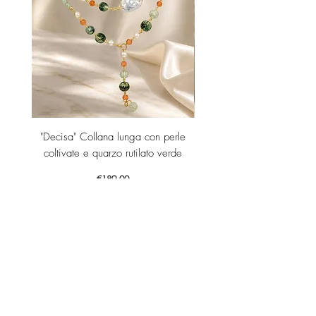
"Decisa" Collana lunga con perle
"Decisa" Collana lunga co
coltivate e quarzo rutilato verde
Price
€189.00
Add to Cart