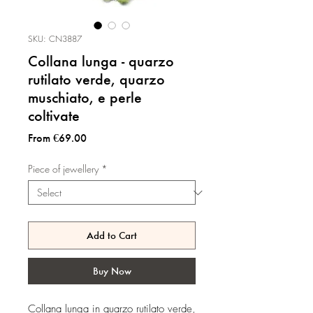
SKU: CN3887
Collana lunga - quarzo
rutilato verde, quarzo
muschiato, e perle
coltivate
Sale
From
€69.00
Price
Piece of jewellery
*
Add to Cart
Buy Now
Collana lunga in quarzo rutilato verde,