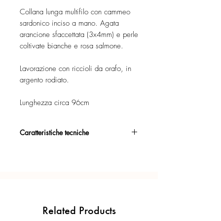
Collana lunga multifilo con cammeo
sardonico inciso a mano. Agata
arancione sfaccettata (3x4mm) e perle
coltivate bianche e rosa salmone.
Lavorazione con riccioli da orafo, in
argento rodiato.
Lunghezza circa 96cm
Caratteristiche tecniche
Argento 925/°°, rodiato, per
garantirne la massima luminosità.
Certificato di garanzia sui materiali.
Confezione regalo inclusa.
Related Products