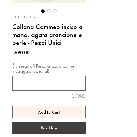
SKU: CN3177
Collana Cammeo inciso a
mano, agata arancione e
perle - Pezzi Unici
Price
€590.00
É un regalo? Personalizzalo con un
messaggio (optional)
0/500
Add to Cart
Buy Now