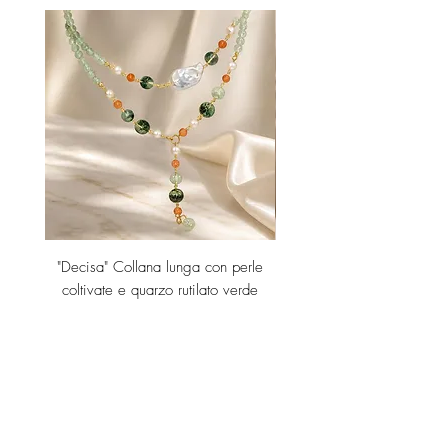
"Decisa" Collana lunga con perle
"Decisa" Collana lunga co
coltivate e quarzo rutilato verde
Price
€189.00
Add to Cart