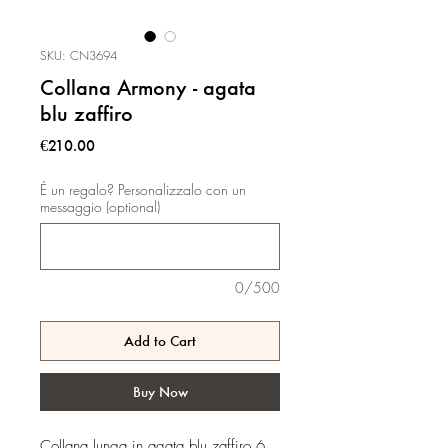
SKU: CN3694
Collana Armony - agata
blu zaffiro
Price
€210.00
É un regalo? Personalizzalo con un
messaggio (optional)
0/500
Add to Cart
Buy Now
Collana lunga in agata blu zaffiro 6