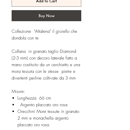
Add to Cart
Buy Now
Collezione "Altalena" il gioiello che
dondola con te
Collana in granato taglio Diamond
(2-3 mm) con decoro laterale fatto a
mano costituito da un cerchietto e una
mora tessuta con le stesse pietre e
divertenti perline coltivate da 3 mm
Misure:
Lunghezza 66 cm
Argento placcato oro rosa
Orecchini More tessute in granato
2 mm e monachella argento
placcato oro rosa.